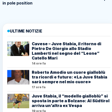
in pole position
ULTIME NOTIZIE
Cavese – Juve Stabia, il ritorno di
Pietro De Giorgio allo Stadio
Lamberti nel segno del “Leone”
Catello Mari
14 ore fa
Roberto Amodio un cuore gialloblù
tra ricordi e futuro: «La Juve Stabia
sarà sempre nel mio cuore»
17 ore fa
Juve Stabia, il “modello gialloblù” si
sposta in parte a Bolzano: Al Südtirol
arriva un’altra ex Vespa
19 ore fa