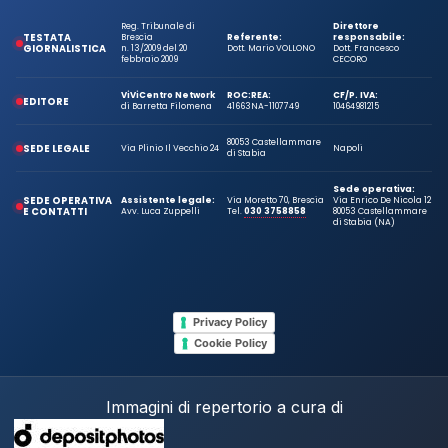
Reg. Tribunale di
Direttore
TESTATA
Brescia
Referente:
responsabile:
GIORNALISTICA
n. 13/2009 del 20
Dott. Mario VOLLONO
Dott. Francesco
febbraio 2009
CECORO
ViViCentro Network
ROC:
REA:
CF/P. IVA:
EDITORE
di Barretta Filomena
41663
NA-1107749
10464981215
80053 Castellammare
SEDE LEGALE
Via Plinio Il Vecchio 24
Napoli
di Stabia
Sede operativa:
SEDE OPERATIVA
Assistente legale:
Via Moretto 70, Brescia
Via Enrico De Nicola 12
E CONTATTI
Avv. Luca Zuppelli
Tel.
030 3758858
80053 Castellammare
di Stabia (NA)
Privacy Policy
Cookie Policy
Immagini di repertorio a cura di