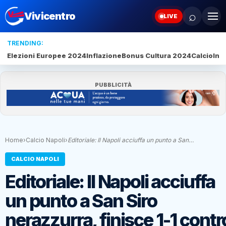
⌕
Vivicentro
LIVE
TRENDING:
Elezioni Europee 2024
Inflazione
Bonus Cultura 2024
Calcio
Inte
PUBBLICITÀ
Home
›
Calcio Napoli
›
Editoriale: Il Napoli acciuffa un punto a San…
CALCIO NAPOLI
Editoriale: Il Napoli acciuffa
un punto a San Siro
nerazzurra, finisce 1-1 contr