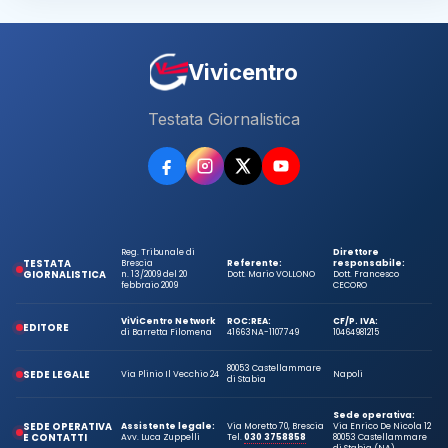
Vivicentro
Testata Giornalistica
Reg. Tribunale di
Direttore
TESTATA
Brescia
Referente:
responsabile:
GIORNALISTICA
n. 13/2009 del 20
Dott. Mario VOLLONO
Dott. Francesco
febbraio 2009
CECORO
ViViCentro Network
ROC:
REA:
CF/P. IVA:
EDITORE
di Barretta Filomena
41663
NA-1107749
10464981215
80053 Castellammare
SEDE LEGALE
Via Plinio Il Vecchio 24
Napoli
di Stabia
Sede operativa:
SEDE OPERATIVA
Assistente legale:
Via Moretto 70, Brescia
Via Enrico De Nicola 12
E CONTATTI
Avv. Luca Zuppelli
Tel.
030 3758858
80053 Castellammare