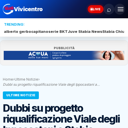
⌕
Vivicentro
LIVE
TRENDING:
alberto gerbo
capitano
serie BKT
Juve Stabia News
Stabia Chiud
PUBBLICITÀ
Home
›
Ultime Notizie
›
Dubbi su progetto riqualificazione Viale degli Ippocastani a…
ULTIME NOTIZIE
Dubbi su progetto
riqualificazione Viale degli