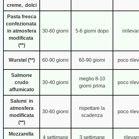
creme, dolci
Pasta fresca
confezionata
in atmosfera
30-60 giorni
5-6 giorni dopo
irrileva
modificata
(**)
Wurstel
(**)
60-90 giorni
60-90 giorni
poco rile
Salmone
meglio 8-10
crudo
30-40 giorni
poco rile
giorni prima
affumicato
Salumi in
atmosfera
rispettare la
30-60 giorni
poco rile
modificata
scadenza
(**)
Mozzarella
4 settimane
3 settimane
rilevan