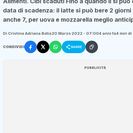
Alimenti. Cibi scaduti Fino a quando li si può
data di scadenza: il latte si può bere 2 giorn
anche 7, per uova e mozzarella meglio anticip
Di Cristina Adriana Botis
20 Marzo 2022 - 07:00
4 anni fa
4 min di 
CONDIVIDI
SHARE
PUBBLICITÀ