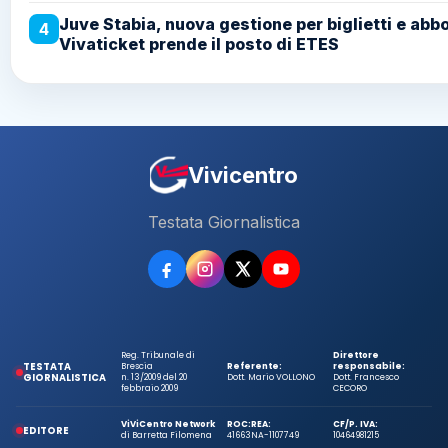
Juve Stabia, nuova gestione per biglietti e abb
4
Vivaticket prende il posto di ETES
Vivicentro
Testata Giornalistica
Reg. Tribunale di
Direttore
TESTATA
Brescia
Referente:
responsabile:
GIORNALISTICA
n. 13/2009 del 20
Dott. Mario VOLLONO
Dott. Francesco
febbraio 2009
CECORO
ViViCentro Network
ROC:
REA:
CF/P. IVA:
EDITORE
di Barretta Filomena
41663
NA-1107749
10464981215