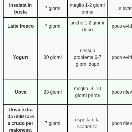
Insalata in
meglio 1-2 giorni
7 giorni
elevat
busta
prima
anche 1-2 giorni
Latte fresco
7 giorni
poco evi
dopo
nessun
Yogurt
30 giorni
problema 6-7
poco evi
giorni dopo
meglio 8 -10
Uova
28 giorni
poco rile
giorni prima
Uova extra
da utilizzare
rispettare la
a crudo per
7 giorni
poco rile
scadenza
maionese,