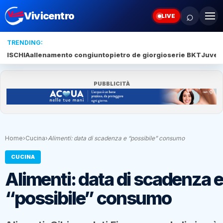
⌕
Vivicentro
LIVE
TRENDING:
ISCHIA
allenamento congiunto
pietro de giorgio
serie BKT
Juve 
PUBBLICITÀ
Home
›
Cucina
›
Alimenti: data di scadenza e “possibile” consumo
CUCINA
Alimenti: data di scadenza e
“possibile” consumo