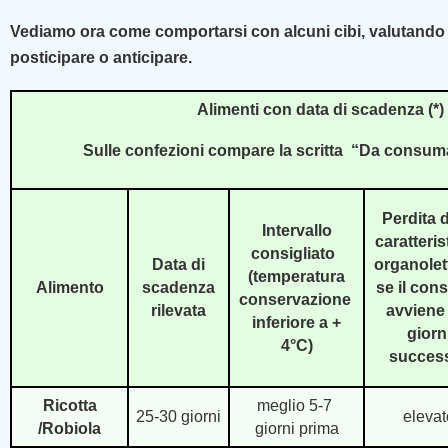
Vediamo ora come comportarsi con alcuni cibi, valutand
posticipare o anticipare.
Alimenti con data di scadenza (*)
Sulle confezioni compare la scritta “Da consuma
Perdita d
Intervallo
caratteris
consigliato
Data di
organolet
(temperatura
Alimento
scadenza
se il co
conservazione
rilevata
avviene
inferiore a +
giorn
4°C)
success
Ricotta
meglio 5-7
25-30 giorni
elevat
/Robiola
giorni prima