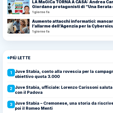
LA MaGiCa TORNA A CASA: Andrea Car
Giordano protagonisti di “Una Serata d
1 giorno fa
Aumento attacchi informatici: mancano
l’allarme dell’Agenzia per la Cybersi
1 giorno fa
PIÙ LETTE
Juve Stabia, conto alla rovescia per la campa
1
obiettivo quota 3.000
Juve Stabia, ufficiale: Lorenzo Carissoni saluta
2
con il Padova
Juve Stabia – Cremonese, una storia da riscriver
3
poi il Romeo Menti