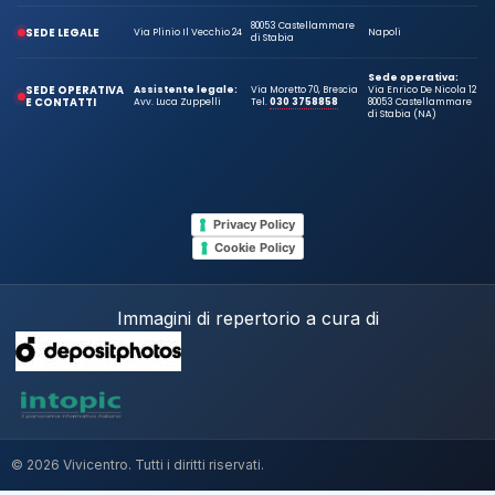
80053 Castellammare
SEDE LEGALE
Via Plinio Il Vecchio 24
Napoli
di Stabia
Sede operativa:
SEDE OPERATIVA
Assistente legale:
Via Moretto 70, Brescia
Via Enrico De Nicola 12
E CONTATTI
Avv. Luca Zuppelli
Tel.
030 3758858
80053 Castellammare
di Stabia (NA)
Privacy Policy
Cookie Policy
Immagini di repertorio a cura di
© 2026 Vivicentro. Tutti i diritti riservati.