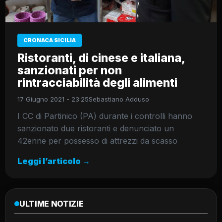
CRONACA SICILIA
Ristoranti, di cinese e italiana,
sanzionati per non
rintracciabilità degli alimenti
17 Giugno 2021 - 23:25
Sebastiano Adduso
I CC di Partinico (PA) durante i controlli hanno
sanzionato due ristoranti e denunciato un
42enne per possesso di attrezzi da scasso
Leggi l’articolo →
ULTIME NOTIZIE