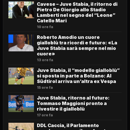
Cavese – Juve Stabia, il ritorno di
Pietro De Giorgio allo Stadio
Lamberti nel segno del “Leone”
Catello Mari
10 ore fa
Roberto Amodio un cuore
gialloblù tra ricordi e futuro: «La
Juve Stabia sarà sempre nel mio
cuore»
13 ore fa
Juve Stabia, il “modello gialloblù”
si sposta in parte a Bolzano: Al
Südtirol arriva un’altra ex Vespa
15 ore fa
Juve Stabia, ritorno al futuro:
Tommaso Maggioni pronto a
rivestire il gialloblù
17 ore fa
DDL Caccia, il Parlamento