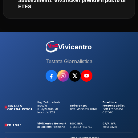
abbonamenti: Vivaticket prende il posto di
ETES
Vivicentro
Testata Giornalistica
Reg. Tribunale di
Direttore
TESTATA
Brescia
Referente:
responsabile:
GIORNALISTICA
n. 13/2009 del 20
Dott. Mario VOLLONO
Dott. Francesco
febbraio 2009
CECORO
ViViCentro Network
ROC:
REA:
CF/P. IVA:
EDITORE
di Barretta Filomena
41663
NA-1107749
10464981215
80053 Castellammare