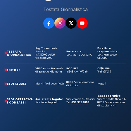
Testata Giornalistica
Reg. Tribunale di
Direttore
TESTATA
Brescia
Referente:
responsabile:
GIORNALISTICA
n. 13/2009 del 20
Dott. Mario VOLLONO
Dott. Francesco
febbraio 2009
CECORO
ViViCentro Network
ROC:
REA:
CF/P. IVA:
EDITORE
di Barretta Filomena
41663
NA-1107749
10464981215
80053 Castellammare
SEDE LEGALE
Via Plinio Il Vecchio 24
Napoli
di Stabia
Sede operativa:
SEDE OPERATIVA
Assistente legale:
Via Moretto 70, Brescia
Via Enrico De Nicola 12
E CONTATTI
Avv. Luca Zuppelli
Tel.
030 3758858
80053 Castellammare
di Stabia (NA)