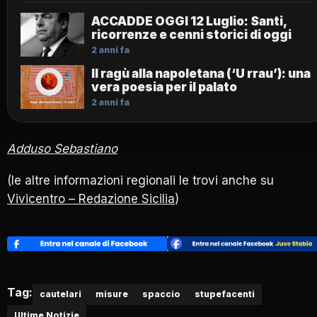
ACCADDE OGGI 12 Luglio: Santi,
ricorrenze e cenni storici di oggi
2 anni fa
Il ragù alla napoletana (‘U rrau’): una
vera poesia per il palato
2 anni fa
Adduso Sebastiano
(le altre informazioni regionali le trovi anche su
Vivicentro – Redazione Sicilia
)
Tag:
cautelari
misure
spaccio
stupefacenti
Ultime Notizie