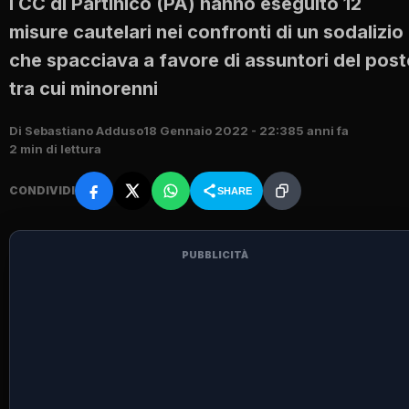
I CC di Partinico (PA) hanno eseguito 12
misure cautelari nei confronti di un sodalizio
che spacciava a favore di assuntori del pos
tra cui minorenni
Di Sebastiano Adduso
18 Gennaio 2022 - 22:38
5 anni fa
2 min di lettura
CONDIVIDI
SHARE
PUBBLICITÀ