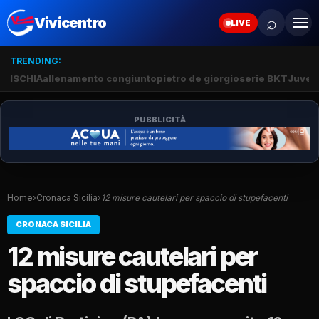
⌕
Vivicentro
LIVE
TRENDING:
ISCHIA
allenamento congiunto
pietro de giorgio
serie BKT
Juve 
PUBBLICITÀ
Home
›
Cronaca Sicilia
›
12 misure cautelari per spaccio di stupefacenti
CRONACA SICILIA
12 misure cautelari per
spaccio di stupefacenti