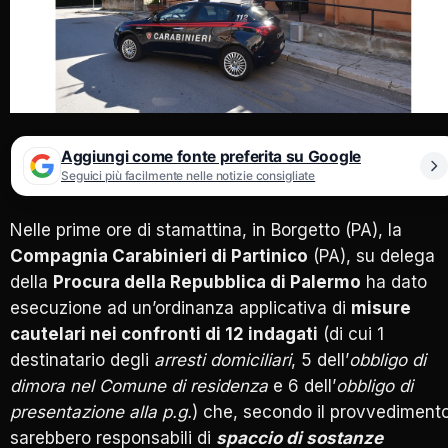
Aggiungi come fonte preferita su Google
Seguici più facilmente nelle notizie consigliate
Nelle prime ore di stamattina, in Borgetto (PA), la
Compagnia Carabinieri di Partinico
(PA), su delega
della
Procura della Repubblica di Palermo
ha dato
esecuzione ad un’ordinanza applicativa di
misure
cautelari nei confronti di 12 indagati
(di cui 1
destinatario degli
arresti domiciliari
, 5 dell’
obbligo di
dimora nel Comune di residenza
e 6 dell’
obbligo di
presentazione alla p.g.
) che, secondo il provvedimento
sarebbero responsabili di
spaccio di sostanze