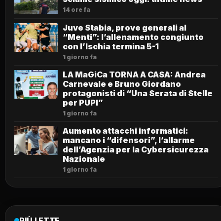
14 ore fa
Juve Stabia, prove generali al
“Menti”: l’allenamento congiunto
con l’Ischia termina 5-1
1 giorno fa
LA MaGiCa TORNA A CASA: Andrea
Carnevale e Bruno Giordano
protagonisti di “Una Serata di Stelle
per PUPI”
1 giorno fa
Aumento attacchi informatici:
mancano i “difensori”, l’allarme
dell’Agenzia per la Cybersicurezza
Nazionale
1 giorno fa
PIÙ LETTE