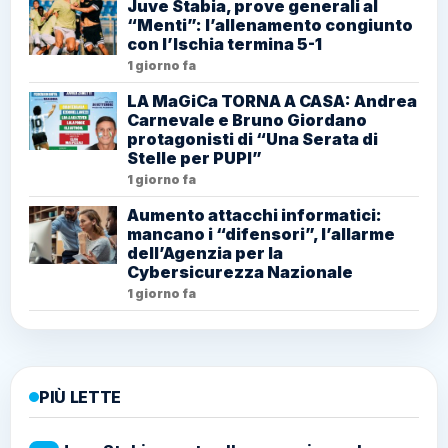
Juve Stabia, prove generali al
“Menti”: l’allenamento congiunto
con l’Ischia termina 5-1
1 giorno fa
LA MaGiCa TORNA A CASA: Andrea
Carnevale e Bruno Giordano
protagonisti di “Una Serata di
Stelle per PUPI”
1 giorno fa
Aumento attacchi informatici:
mancano i “difensori”, l’allarme
dell’Agenzia per la
Cybersicurezza Nazionale
1 giorno fa
PIÙ LETTE