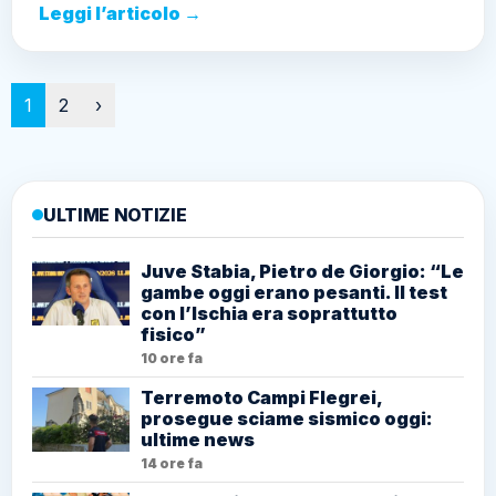
Leggi l’articolo →
Paginazione
1
2
›
ULTIME NOTIZIE
Juve Stabia, Pietro de Giorgio: “Le
gambe oggi erano pesanti. Il test
con l’Ischia era soprattutto
fisico”
10 ore fa
Terremoto Campi Flegrei,
prosegue sciame sismico oggi:
ultime news
14 ore fa