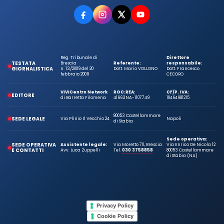
Reg. Tribunale di
Direttore
TESTATA
Brescia
Referente:
responsabile:
GIORNALISTICA
n. 13/2009 del 20
Dott. Mario VOLLONO
Dott. Francesco
febbraio 2009
CECORO
ViViCentro Network
ROC:
REA:
CF/P. IVA:
EDITORE
di Barretta Filomena
41663
NA-1107749
10464981215
80053 Castellammare
SEDE LEGALE
Via Plinio Il Vecchio 24
Napoli
di Stabia
Sede operativa:
SEDE OPERATIVA
Assistente legale:
Via Moretto 70, Brescia
Via Enrico De Nicola 12
E CONTATTI
Avv. Luca Zuppelli
Tel.
030 3758858
80053 Castellammare
di Stabia (NA)
Privacy Policy
Cookie Policy