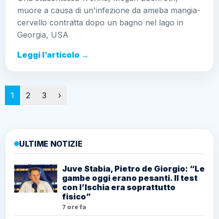
muore a causa di un'infezione da ameba mangia-
cervello contratta dopo un bagno nel lago in
Georgia, USA
Leggi l’articolo →
Paginazione
1
2
3
›
ULTIME NOTIZIE
Juve Stabia, Pietro de Giorgio: “Le
gambe oggi erano pesanti. Il test
con l’Ischia era soprattutto
fisico”
7 ore fa