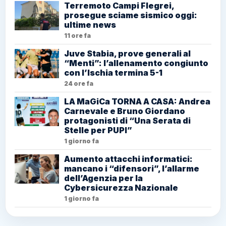
Terremoto Campi Flegrei,
prosegue sciame sismico oggi:
ultime news
11 ore fa
Juve Stabia, prove generali al
“Menti”: l’allenamento congiunto
con l’Ischia termina 5-1
24 ore fa
LA MaGiCa TORNA A CASA: Andrea
Carnevale e Bruno Giordano
protagonisti di “Una Serata di
Stelle per PUPI”
1 giorno fa
Aumento attacchi informatici:
mancano i “difensori”, l’allarme
dell’Agenzia per la
Cybersicurezza Nazionale
1 giorno fa