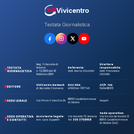
Vivicentro
Testata Giornalistica
Reg. Tribunale di
Direttore
TESTATA
Brescia
Referente:
responsabile:
GIORNALISTICA
n. 13/2009 del 20
Dott. Mario VOLLONO
Dott. Francesco
febbraio 2009
CECORO
ViViCentro Network
ROC:
REA:
CF/P. IVA:
EDITORE
di Barretta Filomena
41663
NA-1107749
10464981215
80053 Castellammare
SEDE LEGALE
Via Plinio Il Vecchio 24
Napoli
di Stabia
Sede operativa:
SEDE OPERATIVA
Assistente legale:
Via Moretto 70, Brescia
Via Enrico De Nicola 12
E CONTATTI
Avv. Luca Zuppelli
Tel.
030 3758858
80053 Castellammare
di Stabia (NA)