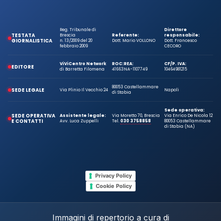
Reg. Tribunale di
Direttore
TESTATA
Brescia
Referente:
responsabile:
GIORNALISTICA
n. 13/2009 del 20
Dott. Mario VOLLONO
Dott. Francesco
febbraio 2009
CECORO
ViViCentro Network
ROC:
REA:
CF/P. IVA:
EDITORE
di Barretta Filomena
41663
NA-1107749
10464981215
80053 Castellammare
SEDE LEGALE
Via Plinio Il Vecchio 24
Napoli
di Stabia
Sede operativa:
SEDE OPERATIVA
Assistente legale:
Via Moretto 70, Brescia
Via Enrico De Nicola 12
E CONTATTI
Avv. Luca Zuppelli
Tel.
030 3758858
80053 Castellammare
di Stabia (NA)
Privacy Policy
Cookie Policy
Immagini di repertorio a cura di