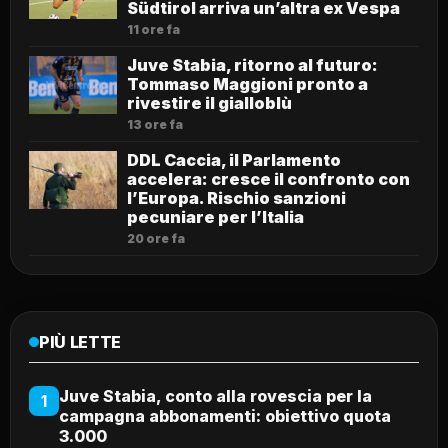
Südtirol arriva un’altra ex Vespa
11 ore fa
Juve Stabia, ritorno al futuro:
Tommaso Maggioni pronto a
rivestire il gialloblù
13 ore fa
DDL Caccia, il Parlamento
accelera: cresce il confronto con
l’Europa. Rischio sanzioni
pecuniare per l’Italia
20 ore fa
PIÙ LETTE
Juve Stabia, conto alla rovescia per la
1
campagna abbonamenti: obiettivo quota
3.000