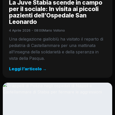
La Juve Stabia scende in campo
per il sociale: In visita ai piccoli
pazienti dell’Ospedale San
Leonardo
4 Aprile 2026 - 08:00
Mario Vollono
Una delegazione gialloblù ha visitato il reparto di
pediatria di Castellammare per una mattinata
all'insegna della solidarietà e della speranza in
vista della Pasqua.
Leggi l’articolo →