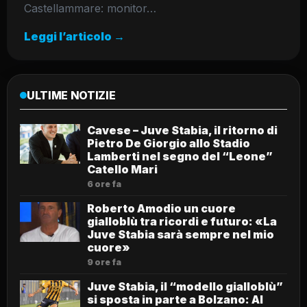
Castellammare: monitor…
Leggi l’articolo →
ULTIME NOTIZIE
Cavese – Juve Stabia, il ritorno di
Pietro De Giorgio allo Stadio
Lamberti nel segno del “Leone”
Catello Mari
6 ore fa
Roberto Amodio un cuore
gialloblù tra ricordi e futuro: «La
Juve Stabia sarà sempre nel mio
cuore»
9 ore fa
Juve Stabia, il “modello gialloblù”
si sposta in parte a Bolzano: Al