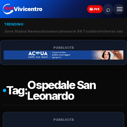
⌕
Vivicentro
LIVE
TRENDING:
Juve Stabia News
calciomercato
serie BKT
sudtirol
roberto amod
PUBBLICITÀ
Ospedale San
Tag:
Leonardo
PUBBLICITÀ