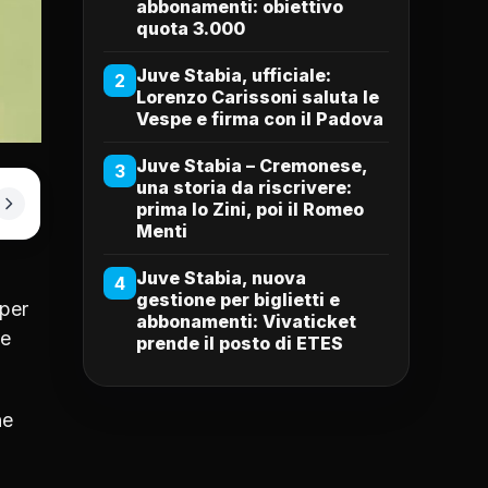
abbonamenti: obiettivo
quota 3.000
Juve Stabia, ufficiale:
2
Lorenzo Carissoni saluta le
Vespe e firma con il Padova
Juve Stabia – Cremonese,
3
una storia da riscrivere:
prima lo Zini, poi il Romeo
Menti
Juve Stabia, nuova
4
gestione per biglietti e
 per
abbonamenti: Vivaticket
Le
prende il posto di ETES
he