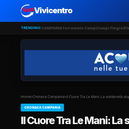
Vivicentro
TRENDING:
CAMPANIA
Terremoto Campi
Campi Flegrei
Fl
Home
›
Cronaca Campania
›
Il Cuore Tra Le Mani: La solidarietà st
CRONACA CAMPANIA
Il Cuore Tra Le Mani: La 