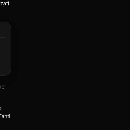
zati
no
o
Tanti