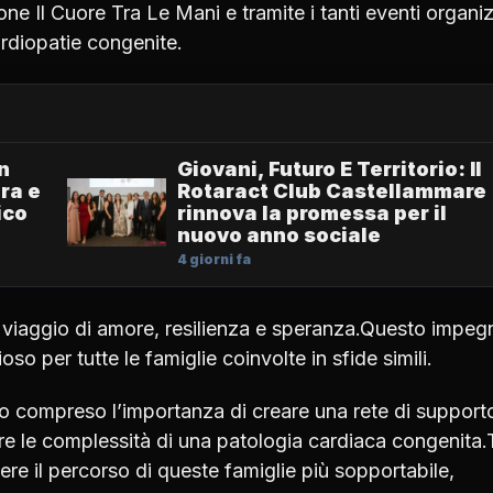
ne Il Cuore Tra Le Mani e tramite i tanti eventi organiz
ardiopatie congenite.
Un
Giovani, Futuro E Territorio: Il
ura e
Rotaract Club Castellammare
ico
rinnova la promessa per il
nuovo anno sociale
4 giorni fa
 viaggio di amore, resilienza e speranza.Questo impeg
so per tutte le famiglie coinvolte in sfide simili.
no compreso l’importanza di creare una rete di support
ntare le complessità di una patologia cardiaca congenita.
dere il percorso di queste famiglie più sopportabile,