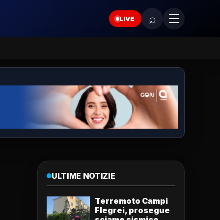
⌕
LIVE
ULTIME NOTIZIE
Terremoto Campi
Flegrei, prosegue
sciame sismico