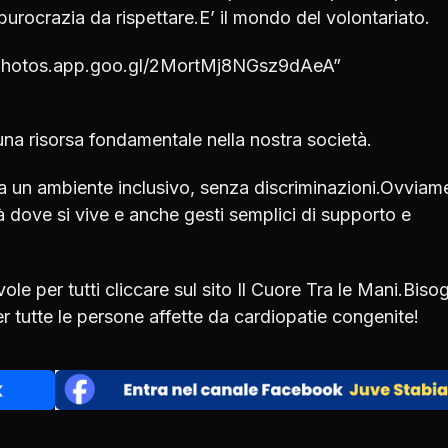
urocrazia da rispettare.E’ il mondo del volontariato.
/photos.app.goo.gl/2MortMj8NGsz9dAeA”
 una risorsa fondamentale nella nostra società.
a un ambiente inclusivo, senza discriminazioni.Ovviam
à dove si vive e anche gesti semplici di supporto e
e per tutti cliccare sul sito Il Cuore Tra le Mani.Biso
r tutte le persone affette da cardiopatie congenite!