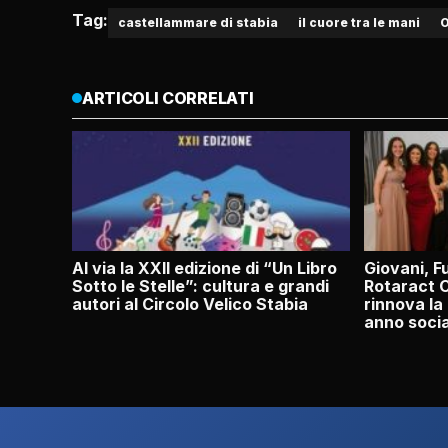
Tag:
castellammare di stabia
il cuore tra le mani
O
ARTICOLI CORRELATI
Al via la XXII edizione di “Un Libro
Giovani, Fu
Sotto le Stelle”: cultura e grandi
Rotaract 
autori al Circolo Velico Stabia
rinnova la
anno soci