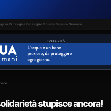
egrei Prosegue
Prosegue Sciame
Sciame Sismico
PUBBLICITÀ
upisce…
solidarietà stupisce ancora!