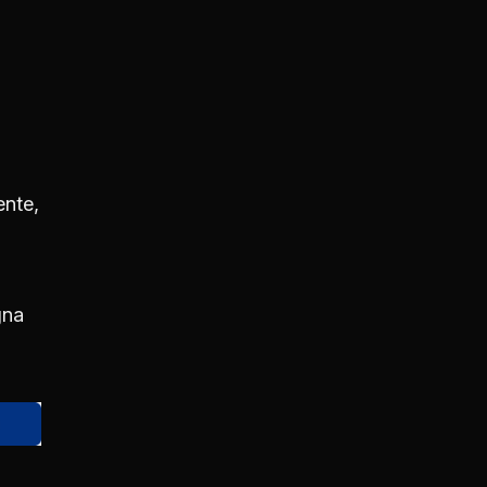
ente,
gna