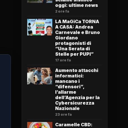
oggi: ultime news
2 ore fa
LA MaGiCa TORNA
A CASA: Andrea
Carnevale e Bruno
Giordano
protagonisti di
“Una Serata di
Stelle per PUPI”
17 ore fa
Aumento attacchi
informatici:
mancano i
“difensori”,
l’allarme
dell’Agenzia per la
Cybersicurezza
Nazionale
23 ore fa
Caramelle CBD: