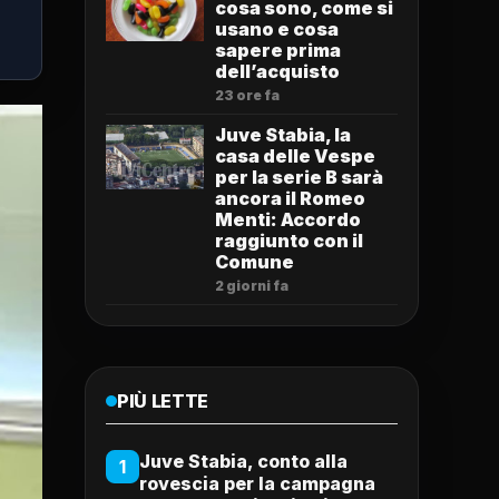
cosa sono, come si
usano e cosa
sapere prima
dell’acquisto
23 ore fa
Juve Stabia, la
casa delle Vespe
per la serie B sarà
ancora il Romeo
Menti: Accordo
raggiunto con il
Comune
2 giorni fa
PIÙ LETTE
Juve Stabia, conto alla
1
rovescia per la campagna