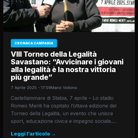
CRONACA CAMPANIA
VIII Torneo della Legalità
Savastano: “Avvicinare i giovani
alla legalità è la nostra vittoria
più grande”
7 Aprile 2025 - 17:59
Mario Vollono
Castellammare di Stabia, 7 aprile – Lo stadio
Romeo Menti ha ospitato l’ottava edizione del
Torneo della Legalità, un evento che unisce
sport, educazione civica e impegno sociale.…
Leggi l’articolo →