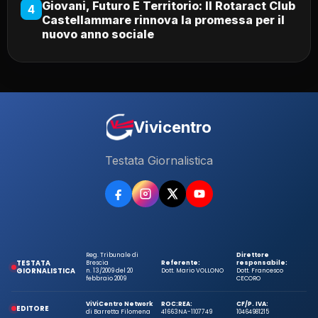
Giovani, Futuro E Territorio: Il Rotaract Club
4
Castellammare rinnova la promessa per il
nuovo anno sociale
Vivicentro
Testata Giornalistica
Reg. Tribunale di
Direttore
TESTATA
Brescia
Referente:
responsabile:
GIORNALISTICA
n. 13/2009 del 20
Dott. Mario VOLLONO
Dott. Francesco
febbraio 2009
CECORO
ViViCentro Network
ROC:
REA:
CF/P. IVA:
EDITORE
di Barretta Filomena
41663
NA-1107749
10464981215