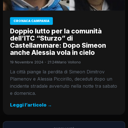
CRONACA CAMPANIA
Doppio lutto per la comunità
dell’ITC “Sturzo” di
Castellammare: Dopo Simeon
anche Alessia vola in cielo
19 Novembre 2024 - 21:24
Mario Vollono
La città piange la perdita di Simeon Dimitrov
Plamenov e Alessia Piccirillo, deceduti dopo un
incidente stradale avvenuto nella notte tra sabato
e domenica.
Leggi l’articolo →