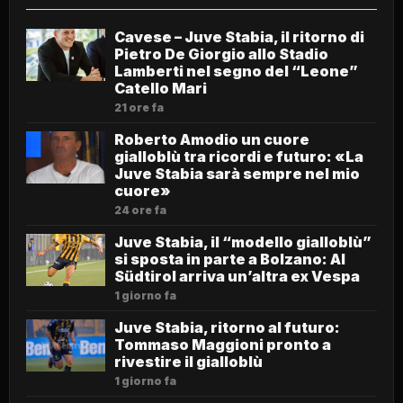
Cavese – Juve Stabia, il ritorno di
Pietro De Giorgio allo Stadio
Lamberti nel segno del “Leone”
Catello Mari
21 ore fa
Roberto Amodio un cuore
gialloblù tra ricordi e futuro: «La
Juve Stabia sarà sempre nel mio
cuore»
24 ore fa
Juve Stabia, il “modello gialloblù”
si sposta in parte a Bolzano: Al
Südtirol arriva un’altra ex Vespa
1 giorno fa
Juve Stabia, ritorno al futuro:
Tommaso Maggioni pronto a
rivestire il gialloblù
1 giorno fa