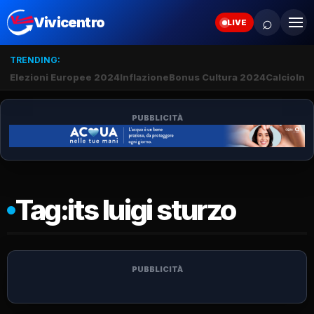
⌕
Vivicentro
LIVE
TRENDING:
Elezioni Europee 2024
Inflazione
Bonus Cultura 2024
Calcio
Inte
PUBBLICITÀ
Tag:
its luigi sturzo
PUBBLICITÀ