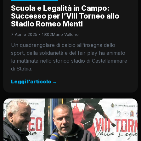
Scuola e Legalità in Campo:
Successo per l’VIII Torneo allo
Stadio Romeo Menti
7 Aprile 2025 - 19:02
Mario Vollono
Un quadrangolare di calcio all'insegna dello
sport, della solidarietà e del fair play ha animato
la mattinata nello storico stadio di Castellammare
di Stabia.
Leggi l’articolo →