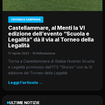
CRONACA CAMPANIA
Castellammare, al Menti la VI
edizione dell’evento “Scuola e
Legalità” dà il via al Torneo della
Legalità
17 Aprile 2023 - 19:40
Redazione
Torna a Castellammare di Stabia l’evento Scuola
e Legalità promosso dall’ITS “Sturzo” con la VI
edizione del Torneo della Legalità
Leggi l’articolo →
ULTIME NOTIZIE