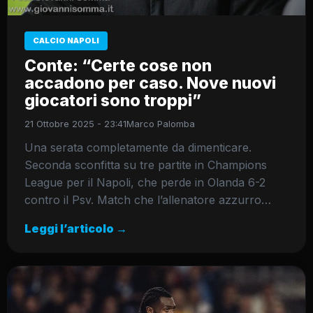
CALCIO NAPOLI
Conte: “Certe cose non
accadono per caso. Nove nuovi
giocatori sono troppi”
21 Ottobre 2025 - 23:41
Marco Palomba
Una serata completamente da dimenticare.
Seconda sconfitta su tre partite in Champions
League per il Napoli, che perde in Olanda 6-2
contro il Psv. Match che l’allenatore azzurro…
Leggi l’articolo →