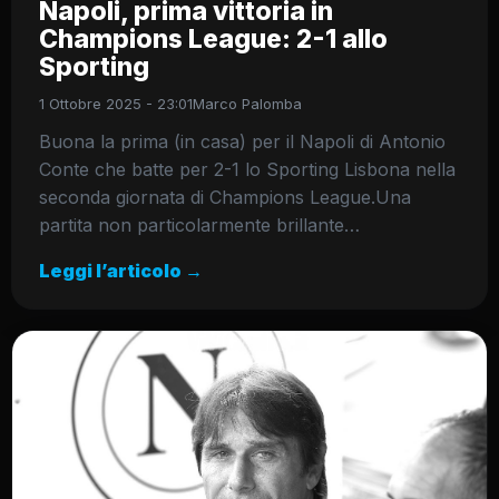
Napoli, prima vittoria in
Champions League: 2-1 allo
Sporting
1 Ottobre 2025 - 23:01
Marco Palomba
Buona la prima (in casa) per il Napoli di Antonio
Conte che batte per 2-1 lo Sporting Lisbona nella
seconda giornata di Champions League.Una
partita non particolarmente brillante…
Leggi l’articolo →