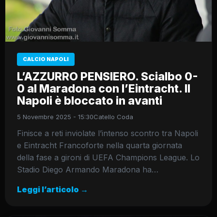
CALCIO NAPOLI
L’AZZURRO PENSIERO. Scialbo 0-
0 al Maradona con l’Eintracht. Il
Napoli è bloccato in avanti
5 Novembre 2025 - 15:30
Catello Coda
Finisce a reti inviolate l’intenso scontro tra Napoli
e Eintracht Francoforte nella quarta giornata
della fase a gironi di UEFA Champions League. Lo
Stadio Diego Armando Maradona ha…
Leggi l’articolo →