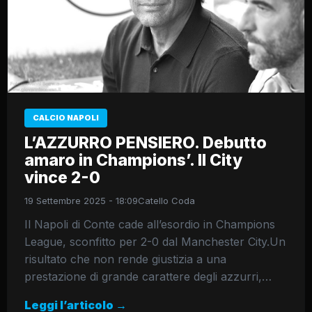
CALCIO NAPOLI
L’AZZURRO PENSIERO. Debutto
amaro in Champions’. Il City
vince 2-0
19 Settembre 2025 - 18:09
Catello Coda
Il Napoli di Conte cade all’esordio in Champions
League, sconfitto per 2-0 dal Manchester City.Un
risultato che non rende giustizia a una
prestazione di grande carattere degli azzurri,…
Leggi l’articolo →