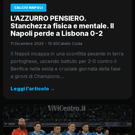
CALCIO NAPOLI
L’AZZURRO PENSIERO.
Stanchezza fisica e mentale. Il
Napoli perde a Lisbona 0-2
11 Dicembre 2025 - 15:30
Catello Coda
Il Napoli incappa in una sconfitta pesante in terra
portoghese, uscendo battuto per 2-0 contro il
Benfica nella sesta e cruciale giornata della fase
a gironi di Champions…
Leggi l’articolo →