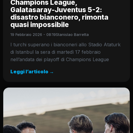
Champions League,
Galatasaray-Juventus 5-2:
disastro bianconero, rimonta
quasi impossibile
19 Febbraio 2026 - 08:19
Stanislao Barretta
I turchi superano i bianconeri allo Stadio Ataturk
di Istanbul la sera di martedì 17 febbraio
nell’andata dei playoff di Champions League
Leggi l’articolo →