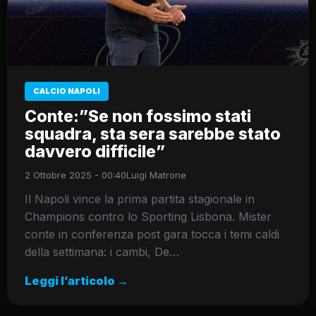
CALCIO NAPOLI
Conte:”Se non fossimo stati
squadra, sta sera sarebbe stato
davvero difficile”
2 Ottobre 2025 - 00:40
Luigi Matrone
Il Napoli vince la prima partita stagionale in
Champions contro lo Sporting Lisbona. Mister
conte in conferenza post gara tocca i temi caldi
della settimana: i cambi, De…
Leggi l’articolo →