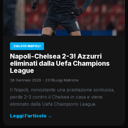
CALCIO NAPOLI
Napoli-Chelsea 2-3! Azzurri
eliminati dalla Uefa Champions
League
28 Gennaio 2026 - 23:16
Luigi Matrone
Il Napoli, nonostante una prestazione sontuosa,
perde 2-3 contro il Chelsea in casa e viene
eliminato dalla Uefa Champions League.
Leggi l’articolo →