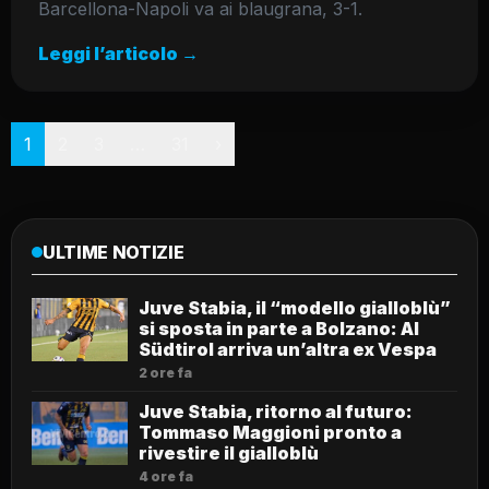
Barcellona-Napoli va ai blaugrana, 3-1.
Leggi l’articolo →
Paginazione
1
2
3
…
31
›
ULTIME NOTIZIE
Juve Stabia, il “modello gialloblù”
si sposta in parte a Bolzano: Al
Südtirol arriva un’altra ex Vespa
2 ore fa
Juve Stabia, ritorno al futuro:
Tommaso Maggioni pronto a
rivestire il gialloblù
4 ore fa