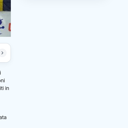
i
oni
ti in
sata