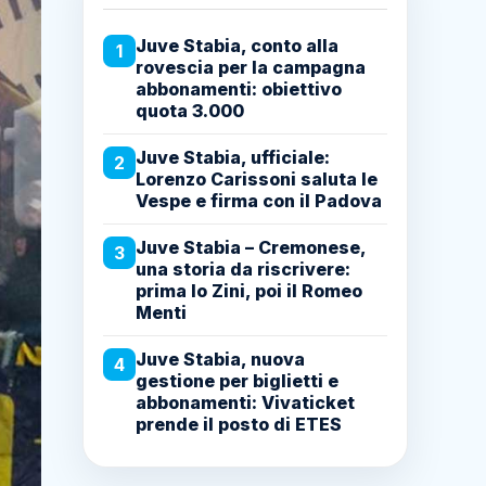
Juve Stabia, conto alla
1
rovescia per la campagna
abbonamenti: obiettivo
quota 3.000
Juve Stabia, ufficiale:
2
Lorenzo Carissoni saluta le
Vespe e firma con il Padova
Juve Stabia – Cremonese,
3
una storia da riscrivere:
prima lo Zini, poi il Romeo
Menti
Juve Stabia, nuova
4
gestione per biglietti e
abbonamenti: Vivaticket
prende il posto di ETES