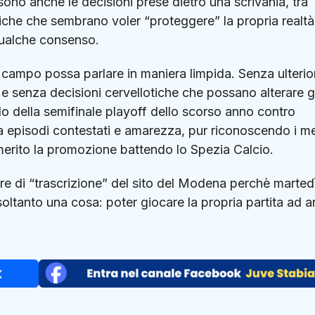
ono anche le decisioni prese dietro una scrivania, tra
litiche che sembrano voler “proteggere” la propria realtà
qualche consenso.
l campo possa parlare in maniera limpida. Senza ulterior
 e senza decisioni cervellotiche che possano alterare gl
ordo della semifinale playoff dello scorso anno contro
tra episodi contestati e amarezza, pur riconoscendo i me
merito la promozione battendo lo
Spezia Calcio
.
rore di “trascrizione” del sito del Modena perchè marted
oltanto una cosa: poter giocare la propria partita ad a