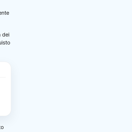
ente
 dei
uisto
a
to