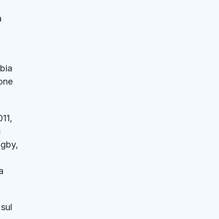
a
bbia
ione
011,
e
ugby,
a
 sul