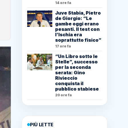
14 ore fa
Juve Stabia, Pietro
de Giorgio: “Le
gambe oggi erano
pesanti. Il test con
l’Ischia era
soprattutto fisico”
17 ore fa
“Un Libro sotto le
Stelle”, successo
per la seconda
serata: Gino
Rivieccio
conquista il
pubblico stabiese
20 ore fa
PIÙ LETTE