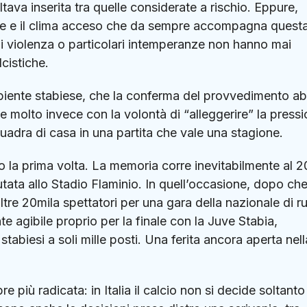
tava inserita tra quelle considerate a rischio. Eppure,
oserie e il clima acceso che da sempre accompagna quest
 di violenza o particolari intemperanze non hanno mai
lcistiche.
mbiente stabiese, che la conferma del provvedimento a
 molto invece con la volontà di “alleggerire” la press
quadra di casa in una partita che vale una stagione.
to la prima volta. La memoria corre inevitabilmente al 2
tata allo
Stadio Flaminio
. In quell’occasione, dopo ch
ltre 20mila spettatori per una gara della nazionale di r
 agibile proprio per la finale con la Juve Stabia,
stabiesi a soli mille posti. Una ferita ancora aperta nell
più radicata: in Italia il calcio non si decide soltanto