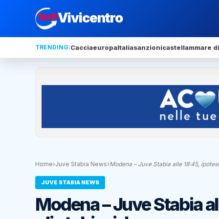
Vivicentro
TRENDING:
Caccia
europa
Italia
sanzioni
castellammare di
Home
›
Juve Stabia News
›
Modena – Juve Stabia alle 18:45, ipotesi
JUVE STABIA NEWS
Modena – Juve Stabia alle