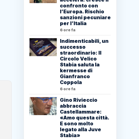
confronto con
l’Europa. Rischio
sanzioni pecuniare
per l’Italia
6 ore fa
Indimenticabili, un
successo
straordinario: Il
Circolo Velico
Stabia saluta la
kermesse di
Gianfranco
Coppola
6 ore fa
Gino Rivieccio
abbraccia
Castellammare:
«Amo questa città.
E sono molto
legato alla Juve
Stabia»