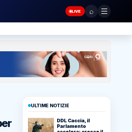
⌕
LIVE
ULTIME NOTIZIE
per
DDL Caccia, il
Parlamento
accelera: cresce il