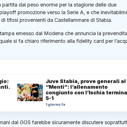
a partita dal peso enorme per la stagione delle due
i playoff promozione verso la
Serie A
, e che inevitabilm
di tifosi provenienti da
Castellammare di Stabia
.
stampa emesso dal Modena che annuncia la prevendita
quale si fa chiaro riferimento alla fidelity card per l’acq
gio:
Juve Stabia, prove generali al
nti.
“Menti”: l’allenamento
congiunto con l’Ischia termin
5-1
1 giorno fa
mani dal GOS farebbe sicuramente discutere soprattut