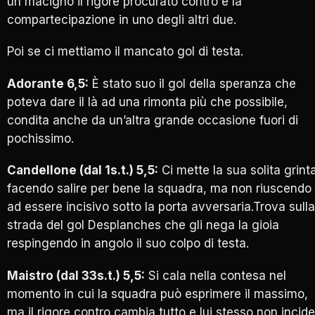
un macigno il rigore procurato contro e la
compartecipazione in uno degli altri due.
Poi se ci mettiamo il mancato gol di testa.
Adorante 6,5:
È stato suo il gol della speranza che
poteva dare il là ad una rimonta più che possibile,
condita anche da un’altra grande occasione fuori di
pochissimo.
Candellone (dal 1s.t.) 5,5:
Ci mette la sua solita grint
facendo salire per bene la squadra, ma non riuscendo
ad essere incisivo sotto la porta avversaria.Trova sulla
strada del gol Desplanches che gli nega la gioia
respingendo in angolo il suo colpo di testa.
Maistro (dal 33s.t.) 5,5:
Si cala nella contesa nel
momento in cui la squadra può esprimere il massimo,
ma il rigore contro cambia tutto e lui stesso non incide