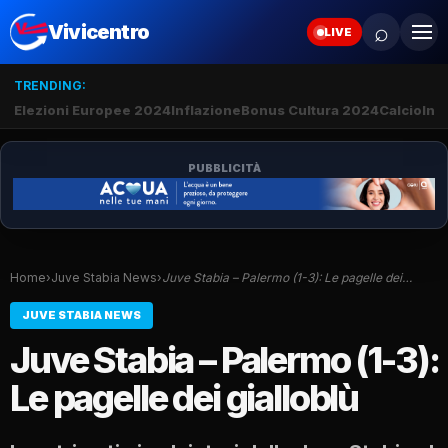
⌕
Vivicentro
LIVE
TRENDING:
Elezioni Europee 2024
Inflazione
Bonus Cultura 2024
Calcio
Inte
PUBBLICITÀ
Home
›
Juve Stabia News
›
Juve Stabia – Palermo (1-3): Le pagelle dei…
JUVE STABIA NEWS
Juve Stabia – Palermo (1-3):
Le pagelle dei gialloblù