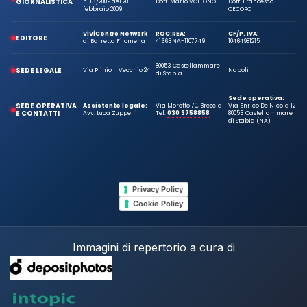
GIORNALISTICA
n. 13/2009 del 20
Dott. Mario VOLLONO
Dott. Francesco
febbraio 2009
CECORO
ViViCentro Network
ROC:
REA:
CF/P. IVA:
EDITORE
di Barretta Filomena
41663
NA-1107749
10464981215
80053 Castellammare
SEDE LEGALE
Via Plinio Il Vecchio 24
Napoli
di Stabia
Sede operativa:
SEDE OPERATIVA
Assistente legale:
Via Moretto 70, Brescia
Via Enrico De Nicola 12
E CONTATTI
Avv. Luca Zuppelli
Tel.
030 3758858
80053 Castellammare
di Stabia (NA)
Privacy Policy
Cookie Policy
Immagini di repertorio a cura di