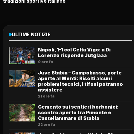
tradizioni sportive italiane
ULTIME NOTIZIE
Napoli, 1-1 col Celta Vigo: a Di
Lorenzo risponde Jutglaaa
9 ore fa
Juve Stabia – Campobasso, porte
aperte al Menti: Risolti alcuni
problemi tecnici, i tifosi potranno
assistere
21 ore fa
Cemento sui sentieri borbonici:
scontro aperto tra Pimonte e
Castellammare di Stabia
22 ore fa