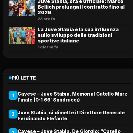
Juve Stabia, ora è ufficiale: Marco
Bellich prolunga il contratto fino al
2029
23 ore fa
La Juve Stabia e la sua influenza
sullo sviluppo delle tradizioni
sportive italiane
1 giorno fa
PIÙ LETTE
Cavese – Juve Stabia, Memorial Catello Mari:
1
Finale (0-1 66′ Sandrucci)
Juve Stabia, si dimette il Direttore Generale
2
Ferdinando Elefante
Cavese – Juve Stabia, De Giorgio: “Catello
3