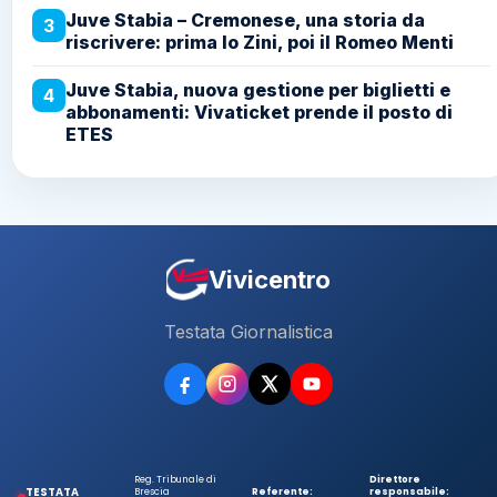
Juve Stabia – Cremonese, una storia da
3
riscrivere: prima lo Zini, poi il Romeo Menti
Juve Stabia, nuova gestione per biglietti e
4
abbonamenti: Vivaticket prende il posto di
ETES
Vivicentro
Testata Giornalistica
Reg. Tribunale di
Direttore
TESTATA
Brescia
Referente:
responsabile: