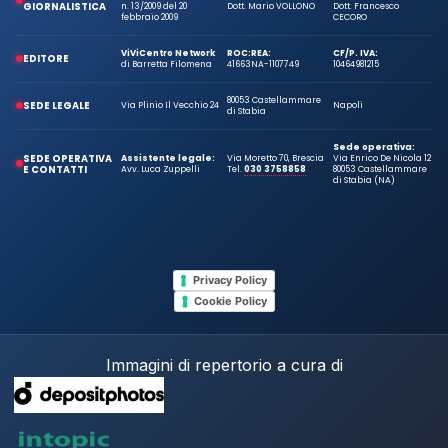
GIORNALISTICA
n. 13/2009 del 20
Dott. Mario VOLLONO
Dott. Francesco
febbraio 2009
CECORO
ViViCentro Network
ROC:
REA:
CF/P. IVA:
EDITORE
di Barretta Filomena
41663
NA-1107749
10464981215
80053 Castellammare
SEDE LEGALE
Via Plinio Il Vecchio 24
Napoli
di Stabia
Sede operativa:
SEDE OPERATIVA
Assistente legale:
Via Moretto 70, Brescia
Via Enrico De Nicola 12
E CONTATTI
Avv. Luca Zuppelli
Tel.
030 3758858
80053 Castellammare
di Stabia (NA)
Privacy Policy
Cookie Policy
Immagini di repertorio a cura di