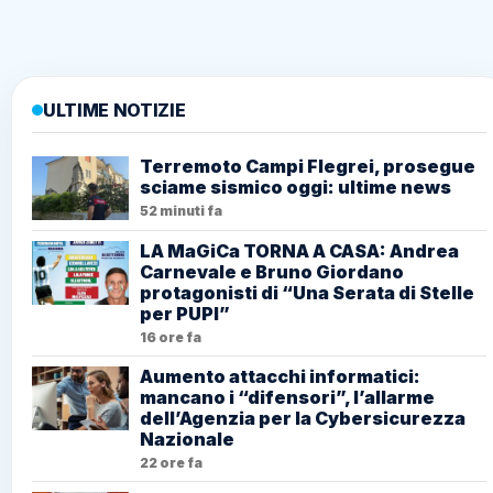
ULTIME NOTIZIE
Terremoto Campi Flegrei, prosegue
sciame sismico oggi: ultime news
52 minuti fa
LA MaGiCa TORNA A CASA: Andrea
Carnevale e Bruno Giordano
protagonisti di “Una Serata di Stelle
per PUPI”
16 ore fa
Aumento attacchi informatici:
mancano i “difensori”, l’allarme
dell’Agenzia per la Cybersicurezza
Nazionale
22 ore fa