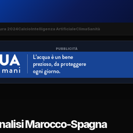
ura 2024
Calcio
Intelligenza Artificiale
Clima
Sanità
PUBBLICITÀ
analisi Marocco-Spagna