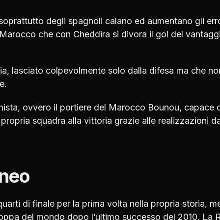
soprattutto degli spagnoli calano ed aumentano gli erro
Marocco che con Cheddira si divora il gol del vantagg
bia, lasciato colpevolmente solo dalla difesa ma che no
e.
onista, ovvero il portiere del Marocco Bounou, capace d
a propria squadra alla vittoria grazie alle realizzazioni da
rneo
arti di finale per la prima volta nella propria storia, m
 coppa del mondo dopo l’ultimo successo del 2010. La 