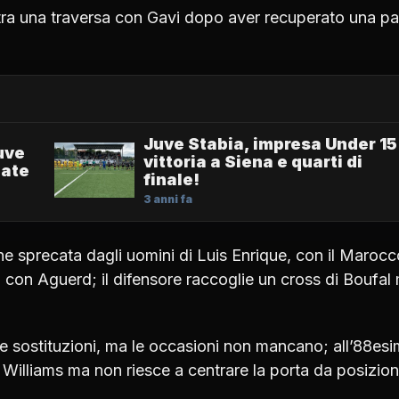
ra una traversa con Gavi dopo aver recuperato una pa
Juve Stabia, impresa Under 15
uve
vittoria a Siena e quarti di
nate
finale!
3 anni fa
e sprecata dagli uomini di Luis Enrique, con il Marocc
l con Aguerd; il difensore raccoglie un cross di Boufal
 le sostituzioni, ma le occasioni non mancano; all’88es
 Williams ma non riesce a centrare la porta da posizio