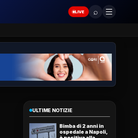
⌕
LIVE
ULTIME NOTIZIE
Bimba di 2 anni in
ospedale a Napoli,
è positiva alla