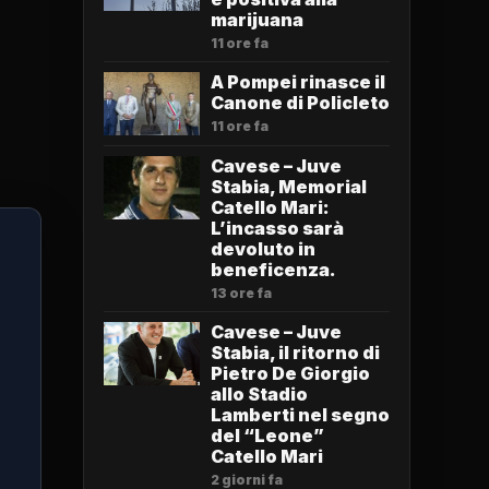
marijuana
11 ore fa
A Pompei rinasce il
Canone di Policleto
11 ore fa
Cavese – Juve
Stabia, Memorial
Catello Mari:
L’incasso sarà
devoluto in
beneficenza.
13 ore fa
Cavese – Juve
Stabia, il ritorno di
Pietro De Giorgio
allo Stadio
Lamberti nel segno
del “Leone”
Catello Mari
2 giorni fa