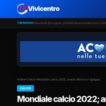
Vivicentro
TRENDING:
Elezioni Europee 2024
Inflazione
Bonus Cult
Home
›
Calcio
›
Mondiale calcio 2022; analisi Marocco-Spagna
CALCIO
Mondiale calcio 2022; 