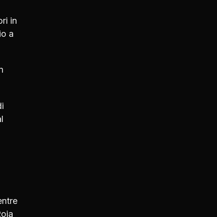
ri in
io a
n
i
l
entre
Roja