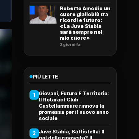
Roberto Amodio un
cuore gialloblù tra
ricordi e futuro:
«La Juve Stabia
sarà sempre nel
mio cuore»
2 giorni fa
PIÙ LETTE
Giovani, Futuro E Territorio:
1
Il Rotaract Club
Castellammare rinnova la
promessa per il nuovo anno
sociale
Juve Stabia, Battistella: Il
2
gol della rinascita? Il