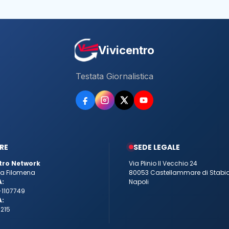
Vivicentro
Testata Giornalistica
RE
SEDE LEGALE
tro Network
Via Plinio Il Vecchio 24
tta Filomena
80053 Castellammare di Stabi
A:
Napoli
-1107749
A:
215