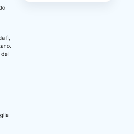
odo
a lì,
tano.
 del
glia