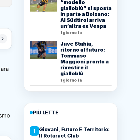
“modello
gialloblù” si sposta
in parte a Bolzano:
Al Südtirol arriva
un’altra ex Vespa
1 giorno fa
Juve Stabia,
ritorno al futuro:
Tommaso
Maggioni pronto a
rivestire il
para
gialloblù
1 giorno fa
PIÙ LETTE
rismo
Giovani, Futuro E Territorio:
1
Il Rotaract Club