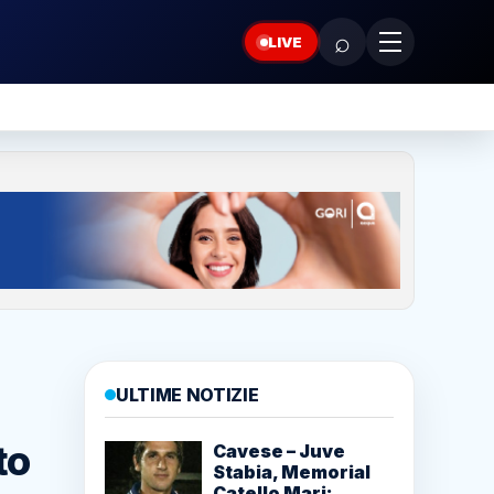
⌕
LIVE
ULTIME NOTIZIE
to
Cavese – Juve
Stabia, Memorial
Catello Mari: