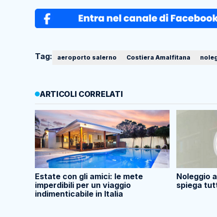
Tag:
aeroporto salerno
Costiera Amalfitana
nole
ARTICOLI CORRELATI
Estate con gli amici: le mete
Noleggio a
imperdibili per un viaggio
spiega tut
indimenticabile in Italia