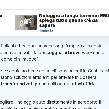
te
Noleggio a lungo termine: RM
spiega tutto quello c’è da
sapere
1 anno fa
ri italiani ed europei un accesso più rapido alla costa,
o nuove possibilità per
soggiorni brevi,
weekend o
, come ci si muove?
 se sappiamo bene come gli spostamenti in Costiera s
tono soluzioni efficienti per
arrivare in Costiera
i
transfer privati
prenotabili online ai taxi ufficiali,
egliere il noleggio auto direttamente in aeroporto.Il
zioni più smart, anche perchè permette non solo di