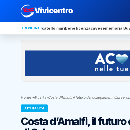
Vivicentro
TRENDING:
catello mari
beneficenza
cavese
memorial
Ju
Home
›
Attualità
›
Costa d’Amalfi, il futuro dei collegamenti dall’aero
ATTUALITÀ
Costa d’Amalfi, il futuro