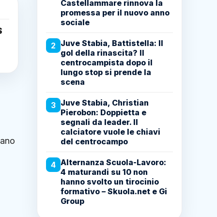
Castellammare rinnova la
promessa per il nuovo anno
sociale
S
Juve Stabia, Battistella: Il
2
gol della rinascita? Il
centrocampista dopo il
lungo stop si prende la
scena
Juve Stabia, Christian
3
Pierobon: Doppietta e
segnali da leader. Il
calciatore vuole le chiavi
iano
del centrocampo
Alternanza Scuola-Lavoro:
4
4 maturandi su 10 non
hanno svolto un tirocinio
formativo – Skuola.net e Gi
Group