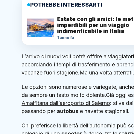
POTREBBE INTERESSARTI
Estate con gli amici: le me
imperdibili per un viaggio
indimenticabile in Italia
1 anno fa
L’arrivo di nuovi voli potrà offrire a viaggiato
accorciando i tempi di trasferimento e aprend
vacanze fuori stagione.Ma una volta atterrati
Le opzioni sono numerose e variegate, anche
da sempre un tasto molto dolente.Già oggi esis
Amalfitana dall’aeroporto di Salerno
: si va da
passando per
autobus
e navette stagionali.
Chi preferisce la libertà dell’autonomia può sc
noleggio di uno
scooter
è, forse, tra le solu