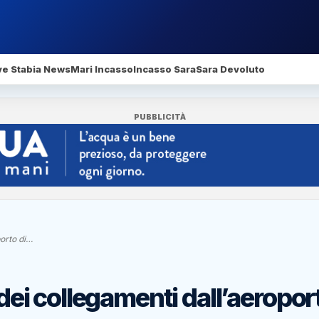
ve Stabia News
Mari Incasso
Incasso Sara
Sara Devoluto
PUBBLICITÀ
porto di…
 dei collegamenti dall’aeropor