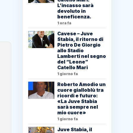
L’incasso sarà
devoluto in
beneficenza.
1 ora fa
Cavese – Juve
Stabia, il ritorno di
Pietro De Giorgio
allo Stadio
Lamberti nel segno
del “Leone”
Catello Mari
1 giorno fa
Roberto Amodio un
cuore gialloblù tra
ricordi e futuro:
«La Juve Stabia
sarà sempre nel
mio cuore»
1 giorno fa
Juve Stabia, il