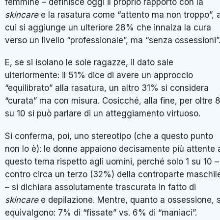
femmine – definisce oggi il proprio rapporto con la
skincare
e la rasatura come “attento ma non troppo”, 
cui si aggiunge un ulteriore 28% che innalza la cura
verso un livello “professionale”, ma “senza ossessioni”
E, se si isolano le sole ragazze, il dato sale
ulteriormente: il 51% dice di avere un approccio
“equilibrato” alla rasatura, un altro 31% si considera
“curata” ma con misura. Cosicché, alla fine, per oltre 
su 10 si può parlare di un atteggiamento virtuoso.
Si conferma, poi, uno stereotipo (che a questo punto
non lo è): le donne appaiono decisamente più attente 
questo tema rispetto agli uomini, perché solo 1 su 10 –
contro circa un terzo (32%) della controparte maschil
– si dichiara assolutamente trascurata in fatto di
skincare
e depilazione. Mentre, quanto a ossessione, s
equivalgono: 7% di “fissate” vs. 6% di “maniaci”.