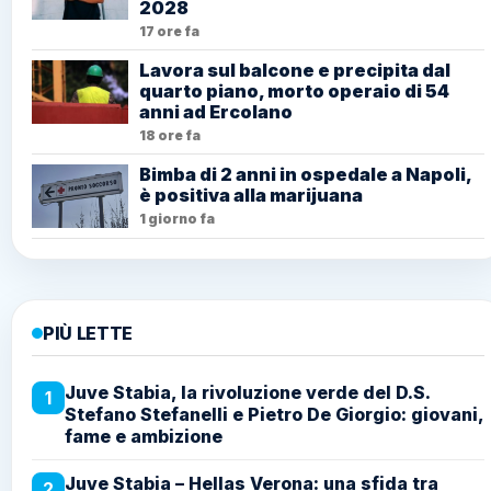
2028
17 ore fa
Lavora sul balcone e precipita dal
quarto piano, morto operaio di 54
anni ad Ercolano
18 ore fa
Bimba di 2 anni in ospedale a Napoli,
è positiva alla marijuana
1 giorno fa
PIÙ LETTE
Juve Stabia, la rivoluzione verde del D.S.
1
Stefano Stefanelli e Pietro De Giorgio: giovani,
fame e ambizione
Juve Stabia – Hellas Verona: una sfida tra
2