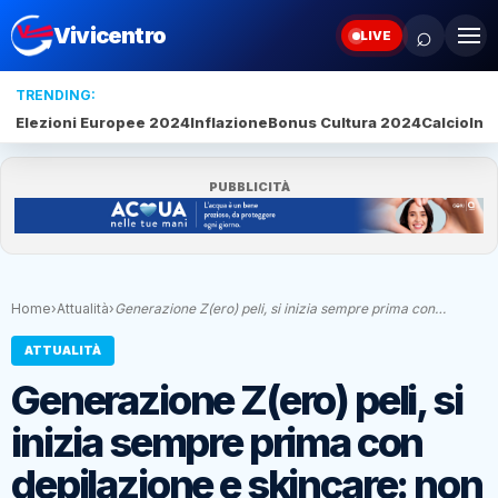
⌕
Vivicentro
LIVE
TRENDING:
Elezioni Europee 2024
Inflazione
Bonus Cultura 2024
Calcio
Inte
PUBBLICITÀ
Home
›
Attualità
›
Generazione Z(ero) peli, si inizia sempre prima con…
ATTUALITÀ
Generazione Z(ero) peli, si
inizia sempre prima con
depilazione e skincare: non