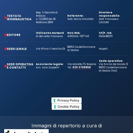
Reg. Tribunale di
Direttore
TESTATA
Brescia
Referente:
responsabile:
GIORNALISTICA
n. 13/2009 del 20
Dott. Mario VOLLONO
Dott. Francesco
febbraio 2009
CECORO
ViViCentro Network
ROC:
REA:
CF/P. IVA:
EDITORE
di Barretta Filomena
41663
NA-1107749
10464981215
80053 Castellammare
SEDE LEGALE
Via Plinio Il Vecchio 24
Napoli
di Stabia
Sede operativa:
SEDE OPERATIVA
Assistente legale:
Via Moretto 70, Brescia
Via Enrico De Nicola 12
E CONTATTI
Avv. Luca Zuppelli
Tel.
030 3758858
80053 Castellammare
di Stabia (NA)
Privacy Policy
Cookie Policy
Immagini di repertorio a cura di