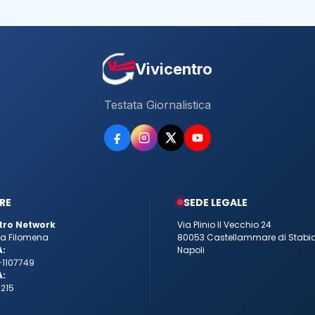
Vivicentro
Testata Giornalistica
RE
SEDE LEGALE
tro Network
Via Plinio Il Vecchio 24
tta Filomena
80053 Castellammare di Stabi
A:
Napoli
-1107749
A:
215