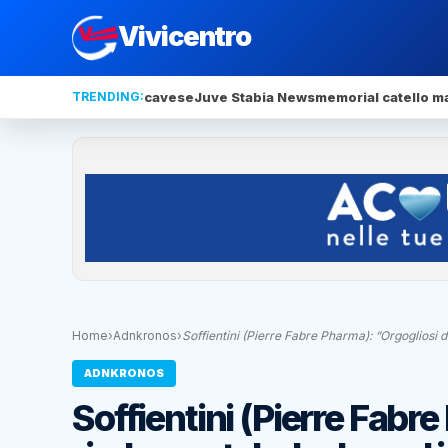
Vivicentro
TRENDING:
cavese
Juve Stabia News
memorial catello ma
Home
›
Adnkronos
›
Soffientini (Pierre Fabre Pharma): “Orgogliosi 
ADNKRONOS
Soffientini (Pierre Fabr