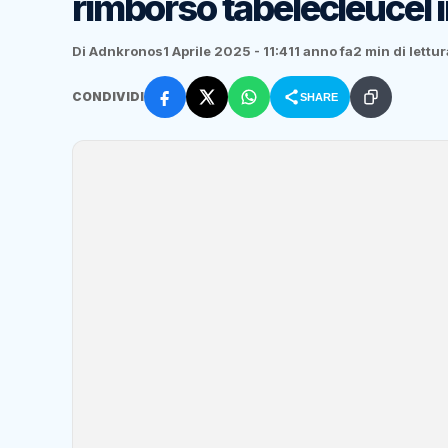
rimborso tabelecleucel 
Di Adnkronos
1 Aprile 2025 - 11:41
1 anno fa
2 min di lettur
CONDIVIDI
SHARE