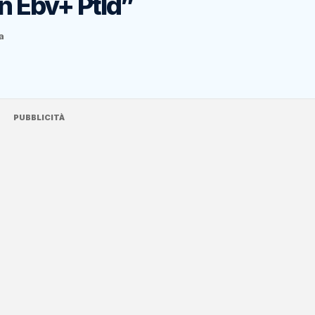
in Ebv+ Ptld”
a
PUBBLICITÀ