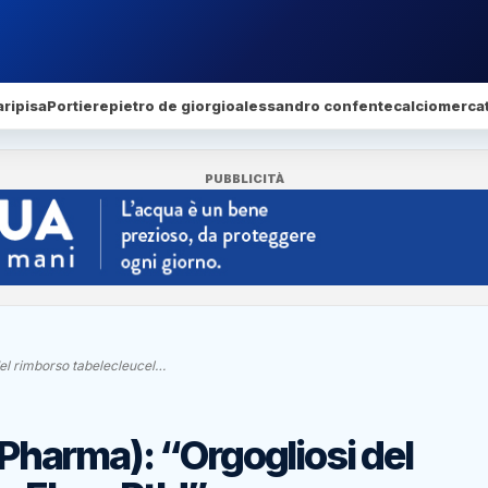
ri
pisa
Portiere
pietro de giorgio
alessandro confente
calciomerca
PUBBLICITÀ
del rimborso tabelecleucel…
e Pharma): “Orgogliosi del