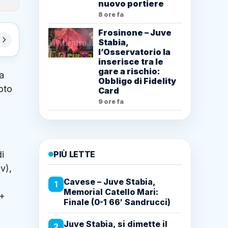
nuovo portiere
8 ore fa
Frosinone – Juve
Stabia,
l’Osservatorio la
inserisce tra le
gare a rischio:
la
Obbligo di Fidelity
moto
Card
9 ore fa
i
PIÙ LETTE
v),
o
Cavese – Juve Stabia,
1
Memorial Catello Mari:
 +
Finale (0-1 66′ Sandrucci)
Juve Stabia, si dimette il
2