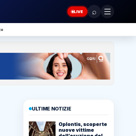
⌕
LIVE
to
ULTIME NOTIZIE
Oplontis, scoperte
nuove vittime
dell’eruzione del