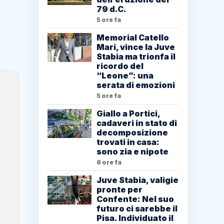
79 d.C.
5 ore fa
Memorial Catello
Mari, vince la Juve
Stabia ma trionfa il
ricordo del
“Leone”: una
serata di emozioni
5 ore fa
Giallo a Portici,
cadaveri in stato di
decomposizione
trovati in casa:
sono zia e nipote
6 ore fa
Juve Stabia, valigie
pronte per
Confente: Nel suo
futuro ci sarebbe il
Pisa. Individuato il