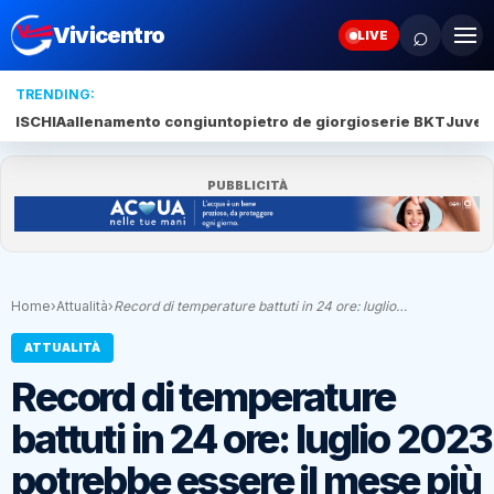
⌕
Vivicentro
LIVE
TRENDING:
ISCHIA
allenamento congiunto
pietro de giorgio
serie BKT
Juve 
PUBBLICITÀ
Home
›
Attualità
›
Record di temperature battuti in 24 ore: luglio…
ATTUALITÀ
Record di temperature
battuti in 24 ore: luglio 2023
potrebbe essere il mese più