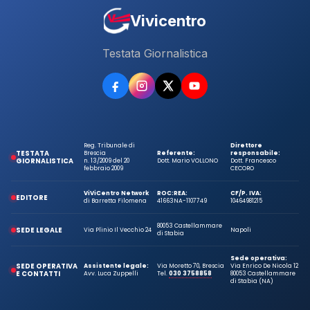
Vivicentro
Testata Giornalistica
Reg. Tribunale di
Direttore
TESTATA
Brescia
Referente:
responsabile:
GIORNALISTICA
n. 13/2009 del 20
Dott. Mario VOLLONO
Dott. Francesco
febbraio 2009
CECORO
ViViCentro Network
ROC:
REA:
CF/P. IVA:
EDITORE
di Barretta Filomena
41663
NA-1107749
10464981215
80053 Castellammare
SEDE LEGALE
Via Plinio Il Vecchio 24
Napoli
di Stabia
Sede operativa:
SEDE OPERATIVA
Assistente legale:
Via Moretto 70, Brescia
Via Enrico De Nicola 12
E CONTATTI
Avv. Luca Zuppelli
Tel.
030 3758858
80053 Castellammare
di Stabia (NA)