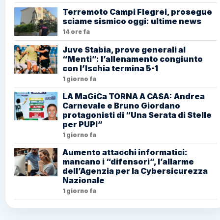
Terremoto Campi Flegrei, prosegue
sciame sismico oggi: ultime news
14 ore fa
Juve Stabia, prove generali al
“Menti”: l’allenamento congiunto
con l’Ischia termina 5-1
1 giorno fa
LA MaGiCa TORNA A CASA: Andrea
Carnevale e Bruno Giordano
protagonisti di “Una Serata di Stelle
per PUPI”
1 giorno fa
Aumento attacchi informatici:
mancano i “difensori”, l’allarme
dell’Agenzia per la Cybersicurezza
Nazionale
1 giorno fa