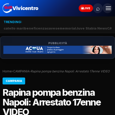
⌕
Vivicentro
LIVE
TRENDING:
catello mari
beneficenza
cavese
memorial
Juve Stabia News
CAM
PUBBLICITÀ
Home
›
CAMPANIA
›
Rapina pompa benzina Napoli: Arrestato 17enne VIDEO
CAMPANIA
Rapina pompa benzina
Napoli: Arrestato 17enne
VIDEO