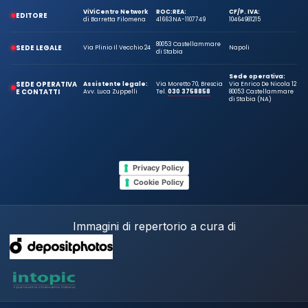
ViViCentro Network
ROC:
REA:
CF/P. IVA:
EDITORE
di Barretta Filomena
41663
NA-1107749
10464981215
80053 Castellammare
SEDE LEGALE
Via Plinio Il Vecchio 24
Napoli
di Stabia
Sede operativa:
SEDE OPERATIVA
Assistente legale:
Via Moretto 70, Brescia
Via Enrico De Nicola 12
E CONTATTI
Avv. Luca Zuppelli
Tel.
030 3758858
80053 Castellammare
di Stabia (NA)
Privacy Policy
Cookie Policy
Immagini di repertorio a cura di