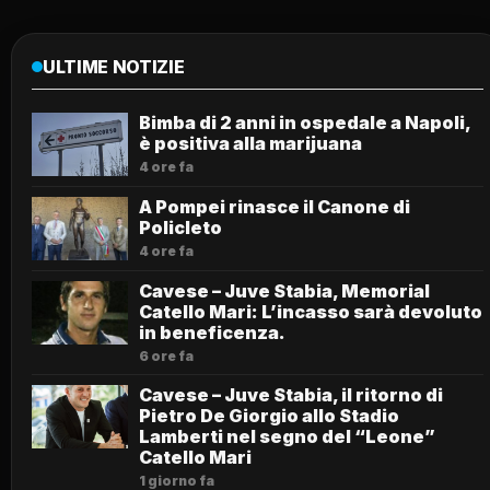
ULTIME NOTIZIE
Bimba di 2 anni in ospedale a Napoli,
è positiva alla marijuana
4 ore fa
A Pompei rinasce il Canone di
Policleto
4 ore fa
Cavese – Juve Stabia, Memorial
Catello Mari: L’incasso sarà devoluto
in beneficenza.
6 ore fa
Cavese – Juve Stabia, il ritorno di
Pietro De Giorgio allo Stadio
Lamberti nel segno del “Leone”
Catello Mari
1 giorno fa