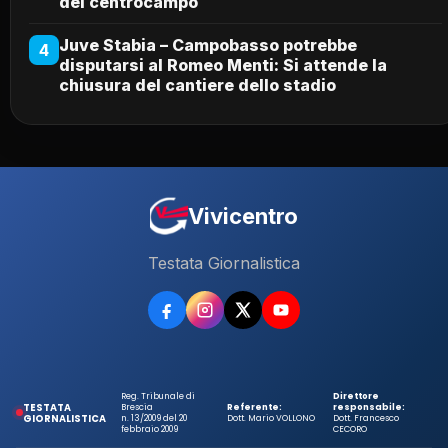
del centrocampo
Juve Stabia – Campobasso potrebbe
4
disputarsi al Romeo Menti: Si attende la
chiusura del cantiere dello stadio
Vivicentro
Testata Giornalistica
Reg. Tribunale di
Direttore
TESTATA
Brescia
Referente:
responsabile:
GIORNALISTICA
n. 13/2009 del 20
Dott. Mario VOLLONO
Dott. Francesco
febbraio 2009
CECORO