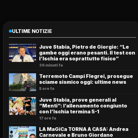
ULTIME NOTIZIE
Juve Stabia, Pietro de Giorgio: “Le
gambe oggi erano pesanti. Il test con
l’Ischia era soprattutto fisico”
36 minuti fa
Terremoto Campi Flegrei, prosegue
sciame sismico oggi: ultime news
5 ore fa
Juve Stabia, prove generali al
“Menti”: l’allenamento congiunto
con l’Ischia termina 5-1
17 ore fa
LA MaGiCa TORNA A CASA: Andrea
Carnevale e Bruno Giordano