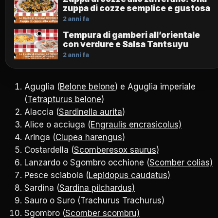
zuppa di cozze semplice e gustosa
2 anni fa
Tempura di gamberi all’orientale
con verdure e Salsa Tantsuyu
2 anni fa
Aguglia (
Belone belone
) e Aguglia imperiale
(
Tetrapturus belone)
Alaccia (
Sardinella aurita
)
Alice o acciuga (
Engraulis encrasicolus)
Aringa (
Clupea harengus)
Costardella (
Scomberesox saurus)
Lanzardo o Sgombro occhione (
Scomber colias)
Pesce sciabola (
Lepidopus caudatus)
Sardina (
Sardina pilchardus)
Sauro o Suro (Trachurus Trachurus)
Sgombro (
Scomber scombru)