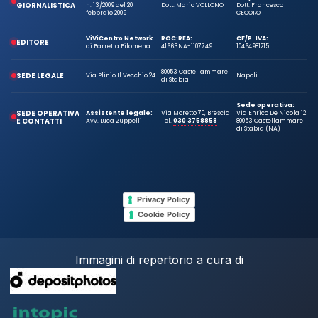
GIORNALISTICA
n. 13/2009 del 20
Dott. Mario VOLLONO
Dott. Francesco
febbraio 2009
CECORO
ViViCentro Network
ROC:
REA:
CF/P. IVA:
EDITORE
di Barretta Filomena
41663
NA-1107749
10464981215
80053 Castellammare
SEDE LEGALE
Via Plinio Il Vecchio 24
Napoli
di Stabia
Sede operativa:
SEDE OPERATIVA
Assistente legale:
Via Moretto 70, Brescia
Via Enrico De Nicola 12
E CONTATTI
Avv. Luca Zuppelli
Tel.
030 3758858
80053 Castellammare
di Stabia (NA)
Privacy Policy
Cookie Policy
Immagini di repertorio a cura di