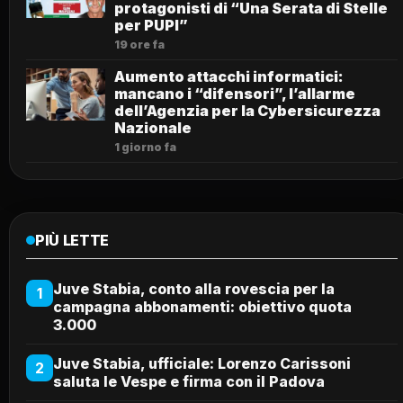
protagonisti di “Una Serata di Stelle
per PUPI”
19 ore fa
Aumento attacchi informatici:
mancano i “difensori”, l’allarme
dell’Agenzia per la Cybersicurezza
Nazionale
1 giorno fa
PIÙ LETTE
Juve Stabia, conto alla rovescia per la
1
campagna abbonamenti: obiettivo quota
3.000
Juve Stabia, ufficiale: Lorenzo Carissoni
2
saluta le Vespe e firma con il Padova