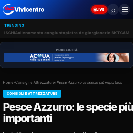
⌕
Vivicentro
LIVE
TRENDING:
ISCHIA
allenamento congiunto
pietro de giorgio
serie BKT
CAMP
PUBBLICITÀ
Home
›
Consigli e Attrezzature
›
Pesce Azzurro: le specie più importanti
CONSIGLI E ATTREZZATURE
Pesce Azzurro: le specie pi
importanti