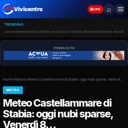
⌕
Vivicentro
LIVE
TRENDING:
cavese
memorial catello mari
Juve Stabia News
cristiano masitto
PUBBLICITÀ
Home
›
Meteo
›
Meteo Castellammare di Stabia: oggi nubi sparse, Venerdì…
METEO
Meteo Castellammare di
Stabia: oggi nubi sparse,
Venerdì 8…