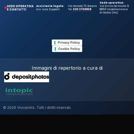
Sede operativa:
SEDE OPERATIVA
Assistente legale:
Via Moretto 70, Brescia
Via Enrico De Nicola 12
E CONTATTI
Avv. Luca Zuppelli
Tel.
030 3758858
80053 Castellammare
di Stabia (NA)
Privacy Policy
Cookie Policy
Immagini di repertorio a cura di
© 2026 Vivicentro. Tutti i diritti riservati.