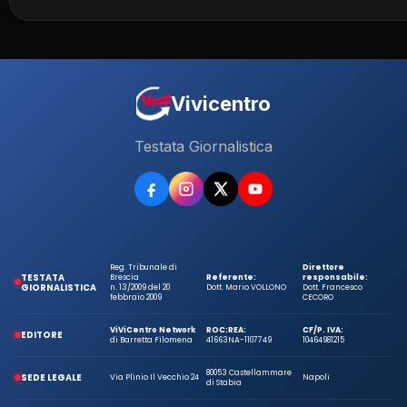
Vivicentro
Testata Giornalistica
Reg. Tribunale di
Direttore
TESTATA
Brescia
Referente:
responsabile:
GIORNALISTICA
n. 13/2009 del 20
Dott. Mario VOLLONO
Dott. Francesco
febbraio 2009
CECORO
ViViCentro Network
ROC:
REA:
CF/P. IVA:
EDITORE
di Barretta Filomena
41663
NA-1107749
10464981215
80053 Castellammare
SEDE LEGALE
Via Plinio Il Vecchio 24
Napoli
di Stabia