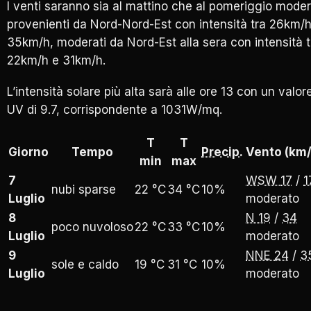
I venti saranno sia al mattino che al pomeriggio moder
provenienti da Nord-Nord-Est con intensità tra 26km/h
35km/h, moderati da Nord-Est alla sera con intensità t
22km/h e 31km/h.
L’intensità solare più alta sarà alle ore 13 con un valor
UV di 9.7, corrispondente a 1031W/mq.
T
T
Giorno
Tempo
Precip.
Vento (km/
min
max
7
WSW
17
/
1
nubi sparse
22 °C
34 °C
10%
Luglio
moderato
8
N
19
/
34
poco nuvoloso
22 °C
33 °C
10%
Luglio
moderato
9
NNE
24
/
3
sole e caldo
19 °C
31 °C
10%
Luglio
moderato