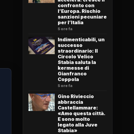
confronto con
l’Europa. Rischio
sanzioni pecuniare
per l’Italia
5 ore fa
Indimenticabili, un
successo
straordinario: Il
Circolo Velico
Stabia saluta la
kermesse di
Gianfranco
Coppola
5 ore fa
Gino Rivieccio
abbraccia
Castellammare:
«Amo questa città.
E sono molto
legato alla Juve
Stabia»