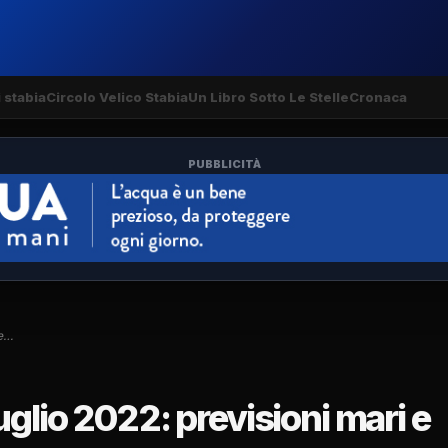
 stabia
Circolo Velico Stabia
Un Libro Sotto Le Stelle
Cronaca
PUBBLICITÀ
 e…
glio 2022: previsioni mari e