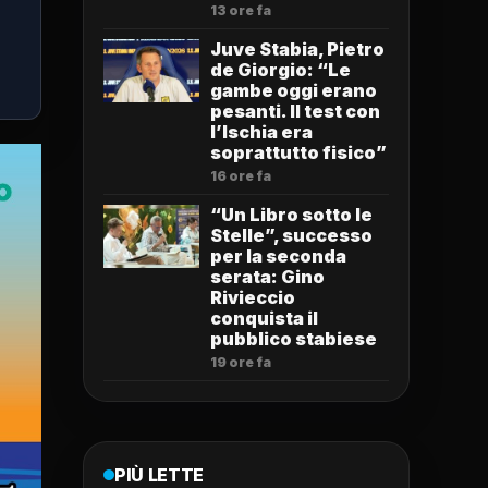
13 ore fa
Juve Stabia, Pietro
de Giorgio: “Le
gambe oggi erano
pesanti. Il test con
l’Ischia era
soprattutto fisico”
16 ore fa
“Un Libro sotto le
Stelle”, successo
per la seconda
serata: Gino
Rivieccio
conquista il
pubblico stabiese
19 ore fa
PIÙ LETTE