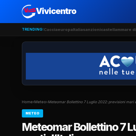
Vivicentro
TRENDING:
Caccia
europa
Italia
sanzioni
castellammare di
Home
›
Meteo
›
Meteomar Bollettino 7 Luglio 2022: previsioni mari
METEO
Meteomar Bollettino 7 Lu