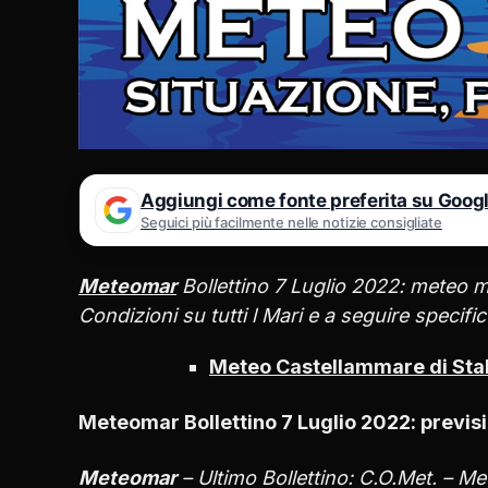
Aggiungi come fonte preferita su Goog
Seguici più facilmente nelle notizie consigliate
Meteomar
Bollettino 7 Luglio 2022: meteo mari
Condizioni su tutti l Mari e a seguire specifi
Meteo Castellammare di Stab
Meteomar Bollettino 7 Luglio 2022: previsio
Meteomar
– Ultimo Bollettino: C.O.Met. – M