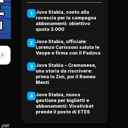
Juve Stabia, conto alla
1
rovescia per la campagna
abbonamenti: obiettivo
quota 3.000
Juve Stabia, ufficiale:
2
Lorenzo Carissoni saluta le
Vespe e firma con il Padova
Juve Stabia – Cremonese,
3
una storia da riscrivere:
prima lo Zini, poi il Romeo
Menti
Juve Stabia, nuova
4
gestione per biglietti e
abbonamenti: Vivaticket
prende il posto di ETES
 per