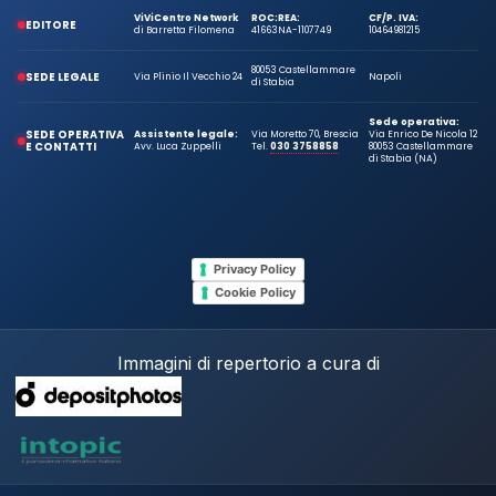
ViViCentro Network
ROC:
REA:
CF/P. IVA:
EDITORE
di Barretta Filomena
41663
NA-1107749
10464981215
80053 Castellammare
SEDE LEGALE
Via Plinio Il Vecchio 24
Napoli
di Stabia
Sede operativa:
SEDE OPERATIVA
Assistente legale:
Via Moretto 70, Brescia
Via Enrico De Nicola 12
E CONTATTI
Avv. Luca Zuppelli
Tel.
030 3758858
80053 Castellammare
di Stabia (NA)
Privacy Policy
Cookie Policy
Immagini di repertorio a cura di