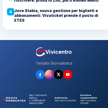
riscrivere: prima lo Zini, poi il Romeo Menti
Juve Stabia, nuova gestione per biglietti e
4
abbonamenti: Vivaticket prende il posto di
ETES
Vivicentro
Testata Giornalistica
Reg. Tribunale di
Direttore
TESTATA
Brescia
Referente:
responsabile:
GIORNALISTICA
n. 13/2009 del 20
Dott. Mario VOLLONO
Dott. Francesco
febbraio 2009
CECORO