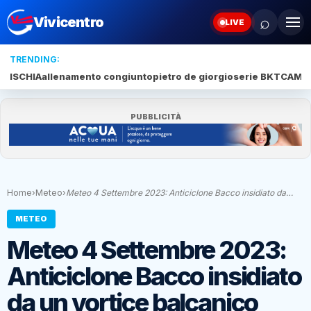
⌕
Vivicentro
LIVE
TRENDING:
ISCHIA
allenamento congiunto
pietro de giorgio
serie BKT
CAMP
PUBBLICITÀ
Home
›
Meteo
›
Meteo 4 Settembre 2023: Anticiclone Bacco insidiato da…
METEO
Meteo 4 Settembre 2023:
Anticiclone Bacco insidiato
da un vortice balcanico