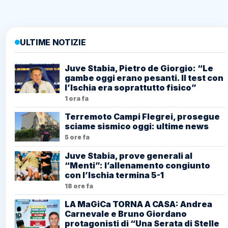
ULTIME NOTIZIE
Juve Stabia, Pietro de Giorgio: “Le
gambe oggi erano pesanti. Il test con
l’Ischia era soprattutto fisico”
1 ora fa
Terremoto Campi Flegrei, prosegue
sciame sismico oggi: ultime news
5 ore fa
Juve Stabia, prove generali al
“Menti”: l’allenamento congiunto
con l’Ischia termina 5-1
18 ore fa
LA MaGiCa TORNA A CASA: Andrea
Carnevale e Bruno Giordano
protagonisti di “Una Serata di Stelle