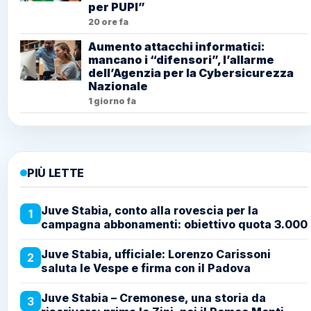
per PUPI”
20 ore fa
Aumento attacchi informatici:
mancano i “difensori”, l’allarme
dell’Agenzia per la Cybersicurezza
Nazionale
1 giorno fa
PIÙ LETTE
Juve Stabia, conto alla rovescia per la
1
campagna abbonamenti: obiettivo quota 3.000
Juve Stabia, ufficiale: Lorenzo Carissoni
2
saluta le Vespe e firma con il Padova
Juve Stabia – Cremonese, una storia da
3