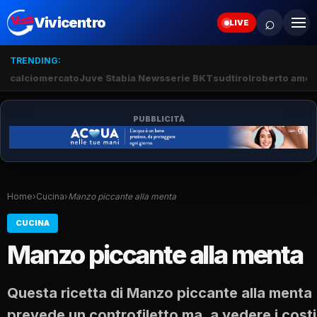
⌕
Vivicentro
LIVE
TRENDING:
calciomercato
Juve Stabia News
serie BKT
sudtirol
roberto amod
PUBBLICITÀ
Home
›
Cucina
›
Manzo piccante alla menta
CUCINA
Manzo piccante alla menta
Questa ricetta di Manzo piccante alla menta
prevede un controfiletto ma, a vedere i costi