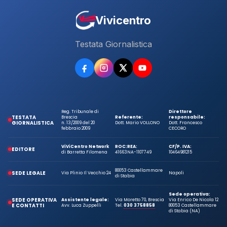
Vivicentro
Testata Giornalistica
Reg. Tribunale di
Direttore
TESTATA
Brescia
Referente:
responsabile:
GIORNALISTICA
n. 13/2009 del 20
Dott. Mario VOLLONO
Dott. Francesco
febbraio 2009
CECORO
ViViCentro Network
ROC:
REA:
CF/P. IVA:
EDITORE
di Barretta Filomena
41663
NA-1107749
10464981215
80053 Castellammare
SEDE LEGALE
Via Plinio Il Vecchio 24
Napoli
di Stabia
Sede operativa:
SEDE OPERATIVA
Assistente legale:
Via Moretto 70, Brescia
Via Enrico De Nicola 12
E CONTATTI
Avv. Luca Zuppelli
Tel.
030 3758858
80053 Castellammare
di Stabia (NA)