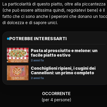
La particolarità di questo piatto, oltre alla piccantezza
(che può essere altissima quindi, regolatevi bene) è il
fatto che ci sono anche i peperoni che donano un toc
di dolcezza e di sapore unici.
POTREBBE INTERESSARTI
Pasta al prosciutto e melone: un
facile piatto estivo
2 anni fa
Conchiglioni ripieni, i cugini dei
Cannelloni: un primo completo
2 anni fa
OCCORRENTE
(per 4 persone)