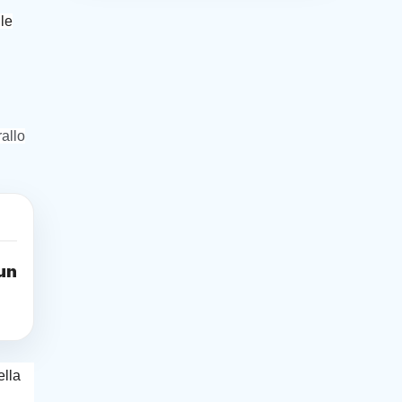
 le
rallo
un
ella