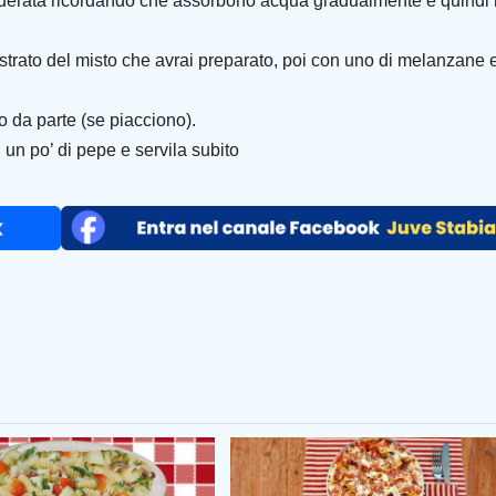
siderata ricordando che assorbono acqua gradualmente e quindi
 strato del misto che avrai preparato, poi con uno di melanzane 
o da parte (se piacciono).
n un po’ di pepe e servila subito