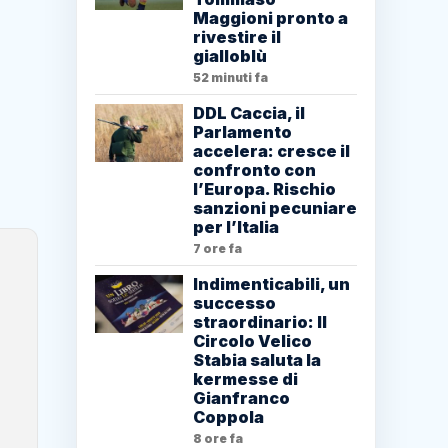
Maggioni pronto a
rivestire il
gialloblù
52 minuti fa
DDL Caccia, il
Parlamento
accelera: cresce il
confronto con
l’Europa. Rischio
sanzioni pecuniare
per l’Italia
7 ore fa
Indimenticabili, un
successo
straordinario: Il
Circolo Velico
Stabia saluta la
kermesse di
Gianfranco
Coppola
8 ore fa