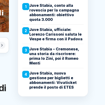
Juve Stabia, conto alla
1
rovescia per la campagna
abbonamenti: obiettivo
quota 3.000
Juve Stabia, ufficiale:
2
Lorenzo Carissoni saluta le
Vespe e firma con il Padova
Juve Stabia – Cremonese,
3
una storia da riscrivere:
prima lo Zini, poi il Romeo
Menti
Juve Stabia, nuova
4
gestione per biglietti e
abbonamenti: Vivaticket
di
prende il posto di ETES