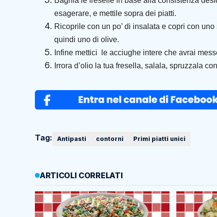
Bagnia le freselle in base alla consistenza de
esagerare, e mettile sopra dei piatti.
Ricoprile con un po’ di insalata e copri con uno
quindi uno di olive.
Infine mettici le acciughe intere che avrai mess
Irrora d’olio la tua fresella, salala, spruzzala co
Tag:
Antipasti
contorni
Primi piatti unici
ARTICOLI CORRELATI