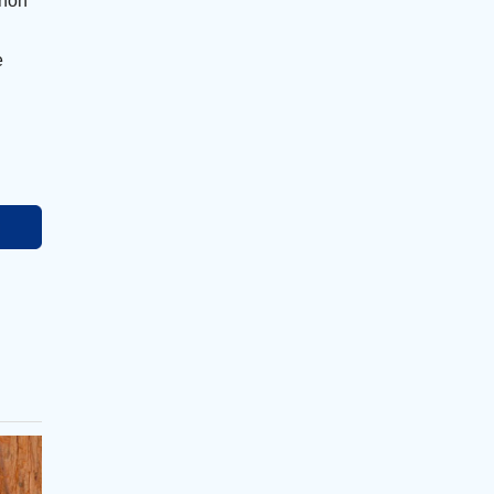
 non
e