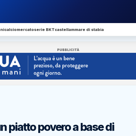
ni
calciomercato
serie BKT
castellammare di stabia
PUBBLICITÀ
 piatto povero a base di