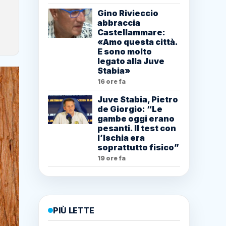
Gino Rivieccio
abbraccia
Castellammare:
«Amo questa città.
E sono molto
legato alla Juve
Stabia»
16 ore fa
Juve Stabia, Pietro
de Giorgio: “Le
gambe oggi erano
pesanti. Il test con
l’Ischia era
soprattutto fisico”
19 ore fa
PIÙ LETTE