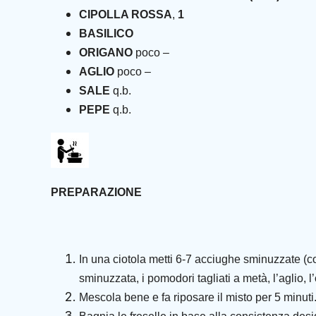
CIPOLLA ROSSA
,
1
BASILICO
ORIGANO
poco –
AGLIO
poco –
SALE
q.b.
PEPE
q.b.
PREPARAZIONE
In una ciotola metti 6-7 acciughe sminuzzate (co
sminuzzata, i pomodori tagliati a metà, l’aglio, l’o
Mescola bene e fa riposare il misto per 5 minuti