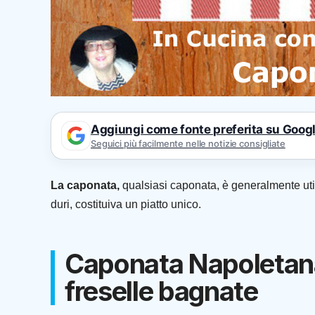
Aggiungi come fonte preferita su Goog
Seguici più facilmente nelle notizie consigliate
La caponata,
qualsiasi caponata, è generalmente util
duri, costituiva un piatto unico.
Caponata Napoletana:
freselle bagnate