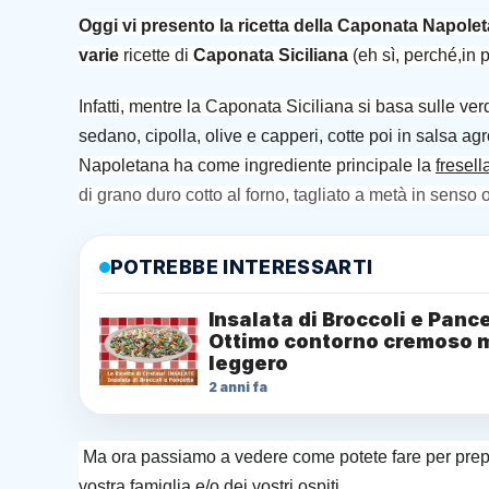
Oggi vi presento la ricetta della Caponata Napole
varie
ricette di
Caponata Siciliana
(eh sì, perché,in p
Infatti, mentre la Caponata Siciliana si basa sulle
ver
sedano, cipolla, olive e capperi, cotte poi in salsa agr
Napoletana ha come ingrediente principale la
fresella
di grano duro cotto al forno, tagliato a metà in senso 
POTREBBE INTERESSARTI
Insalata di Broccoli e Panc
Ottimo contorno cremoso 
leggero
2 anni fa
Ma ora passiamo a vedere come potete fare per prepa
vostra famiglia e/o dei vostri ospiti.