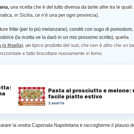
tana,
una ricetta
che è del tutto diversa da tante altre tra le quali:
ratica, in Sicilia, ce n’è una per ogni provincia).
dure
fritte (per lo più melanzane), conditi con sugo di pomodoro,
odolce (la ricetta ve la darò in un mio prossimo scritto)
, quella
 (o frisella)
, un
tipico prodotto del sud, che non è altro che un ta
orizzontale e fatto biscottare nuovamente in forno.
etta:
Pasta al prosciutto e melone: 
ma
facile piatto estivo
2 anni fa
rare la vostra Caponata Napoletana e raccoglierne il plauso d