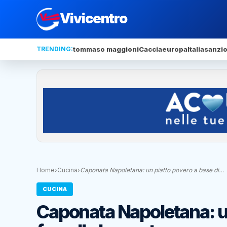
Vivicentro
TRENDING:
tommaso maggioni
Caccia
europa
Italia
sanzio
Home
›
Cucina
›
Caponata Napoletana: un piatto povero a base di…
CUCINA
Caponata Napoletana: un