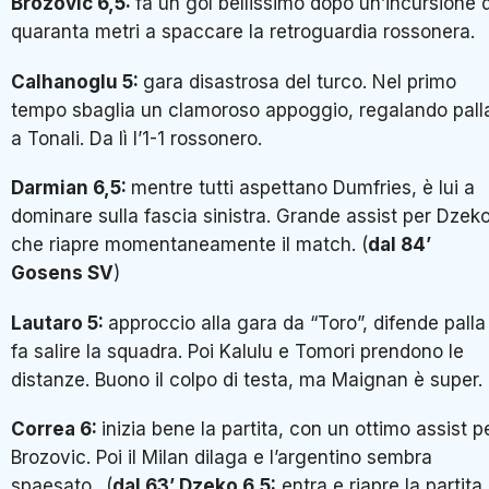
Brozovic 6,5:
fa un gol bellissimo dopo un’incursione d
quaranta metri a spaccare la retroguardia rossonera.
Calhanoglu 5:
gara disastrosa del turco. Nel primo
tempo sbaglia un clamoroso appoggio, regalando pall
a Tonali. Da lì l’1-1 rossonero.
Darmian 6,5:
mentre tutti aspettano Dumfries, è lui a
dominare sulla fascia sinistra. Grande assist per Dzeko
che riapre momentaneamente il match. (
dal 84’
Gosens SV
)
Lautaro 5:
approccio alla gara da “Toro”, difende palla
fa salire la squadra. Poi Kalulu e Tomori prendono le
distanze. Buono il colpo di testa, ma Maignan è super.
Correa 6:
inizia bene la partita, con un ottimo assist p
Brozovic. Poi il Milan dilaga e l’argentino sembra
spaesato.
(
dal 63’ Dzeko 6,5:
entra e riapre la partita,