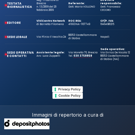
Reg. Tribunale di
Direttore
TESTATA
Brescia
Referente:
responsabile:
GIORNALISTICA
n. 13/2009 del 20
Dott. Mario VOLLONO
Dott. Francesco
febbraio 2009
CECORO
ViViCentro Network
ROC:
REA:
CF/P. IVA:
EDITORE
di Barretta Filomena
41663
NA-1107749
10464981215
80053 Castellammare
SEDE LEGALE
Via Plinio Il Vecchio 24
Napoli
di Stabia
Sede operativa:
SEDE OPERATIVA
Assistente legale:
Via Moretto 70, Brescia
Via Enrico De Nicola 12
E CONTATTI
Avv. Luca Zuppelli
Tel.
030 3758858
80053 Castellammare
di Stabia (NA)
Privacy Policy
Cookie Policy
Immagini di repertorio a cura di