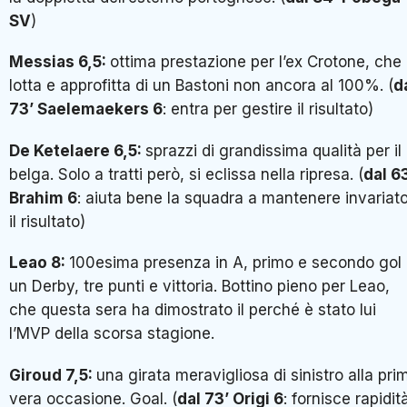
SV
)
Messias 6,5:
ottima prestazione per l’ex Crotone, che
lotta e approfitta di un Bastoni non ancora al 100%. (
d
73’ Saelemaekers 6
: entra per gestire il risultato)
De Ketelaere 6,5:
sprazzi di grandissima qualità per il
belga. Solo a tratti però, si eclissa nella ripresa. (
dal 6
Brahim 6
: aiuta bene la squadra a mantenere invariat
il risultato)
Leao 8:
100esima presenza in A, primo e secondo gol 
un Derby, tre punti e vittoria. Bottino pieno per Leao,
che questa sera ha dimostrato il perché è stato lui
l’MVP della scorsa stagione.
Giroud 7,5:
una girata meravigliosa di sinistro alla pri
vera occasione. Goal. (
dal 73’ Origi 6
: fornisce rapidit