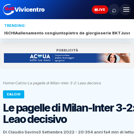
⌕
Vivicentro
LIVE
TRENDING:
ISCHIA
allenamento congiunto
pietro de giorgio
serie BKT
Juve 
PUBBLICITÀ
Home
›
Calcio
›
Le pagelle di Milan-Inter 3-2: Leao decisivo
CALCIO
Le pagelle di Milan-Inter 3-2
Leao decisivo
Di Claudio Savino
3 Settembre 2022 - 20:35
4 anni fa
4 min di lett