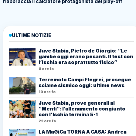
riabbraccia il calciatore protagonista dei play-off
ULTIME NOTIZIE
Juve Stabia, Pietro de Giorgio: “Le
gambe oggi erano pesanti. Il test con
l’Ischia era soprattutto fisico”
6 ore fa
Terremoto Campi Flegrei, prosegue
sciame sismico oggi: ultime news
10 ore fa
Juve Stabia, prove generali al
“Menti”: l’allenamento congiunto
con l’Ischia termina 5-1
22 ore fa
LA MaGiCa TORNA A CASA: Andrea