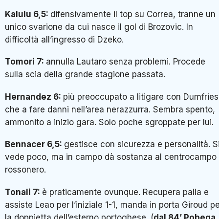
Kalulu 6,5:
difensivamente il top su Correa, tranne un
unico svarione da cui nasce il gol di Brozovic. In
difficoltà all’ingresso di Dzeko.
Tomori 7:
annulla Lautaro senza problemi. Procede
sulla scia della grande stagione passata.
Hernandez 6:
più preoccupato a litigare con Dumfries
che a fare danni nell’area nerazzurra. Sembra spento,
ammonito a inizio gara. Solo poche sgroppate per lui.
Bennacer 6,5:
gestisce con sicurezza e personalità. S
vede poco, ma in campo dà sostanza al centrocampo
rossonero.
Tonali 7:
è praticamente ovunque. Recupera palla e
assiste Leao per l’iniziale 1-1, manda in porta Giroud p
la doppietta dell’esterno portoghese. (
dal 84’ Pobega