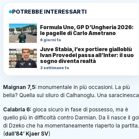
POTREBBE INTERESSARTI
Formula Uno, GP D’Ungheria 2026:
le pagelle di Carlo Ametrano
6 giorni fa
Juve Stabia, l’ex portiere gialloblù
Ivan Provedel passa all’Inter: il suo
sogno diventa realtà
3 settimane fa
Maignan 7,5:
monumentale in più occasioni. La più
bella? Quella sul siluro di Calhanoglu. Una saracinesc
Calabria 6:
gioca sicuro in fase di possesso, ma è
quello più in difficoltà contro Darmian. Da lì nasce il go
di Dzeko che ha momentaneamente riaperto la partita.
(
dall’84’ Kjaer SV
)