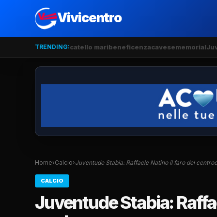
Vivicentro
TRENDING:
catello mari
beneficenza
cavese
memorial
Ju
Home
›
Calcio
›
Juventude Stabia: Raffaele Natino il faro del centr
CALCIO
Juventude Stabia: Raffael