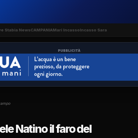
ve Stabia News
CAMPANIA
Mari Incasso
Incasso Sara
PUBBLICITÀ
ocampo
e Natino il faro del