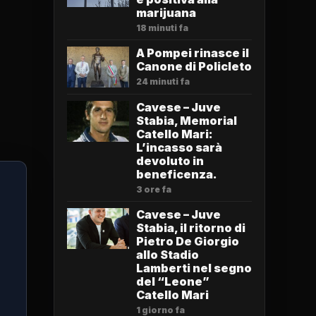
marijuana
18 minuti fa
A Pompei rinasce il
Canone di Policleto
24 minuti fa
Cavese – Juve
Stabia, Memorial
Catello Mari:
L’incasso sarà
devoluto in
beneficenza.
3 ore fa
Cavese – Juve
Stabia, il ritorno di
Pietro De Giorgio
allo Stadio
Lamberti nel segno
del “Leone”
Catello Mari
1 giorno fa