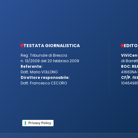
TESTATA GIORNALISTICA
EDITO
Reg. Tribunale di Brescia
ViViCen
n. 13/2009 del 20 febbraio 2009
di Barre
Referente:
ROC:
RE
Dott. Mario VOLLONO
41663
NA
Direttore responsabile:
CF/P. IV
Dott. Francesco CECORO
10464981
Privacy Policy