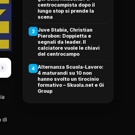
centrocampista dopo il
lungo stop si prende la
scena
Juve Stabia, Christian
3
Pierobon: Doppietta e
segnali da leader. Il
calciatore vuole le chiavi
del centrocampo
Alternanza Scuola-Lavoro:
4
4 maturandi su 10 non
hanno svolto un tirocinio
formativo – Skuola.net e Gi
Group
ia
 di