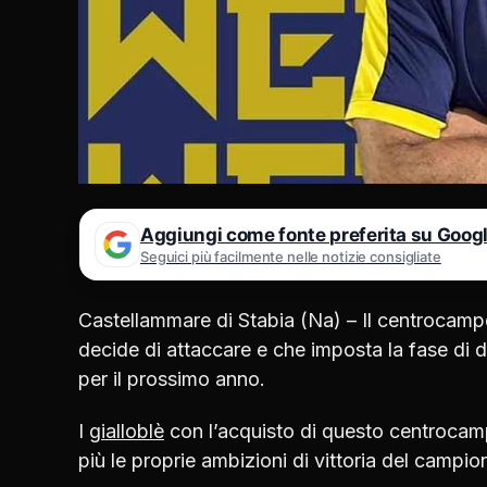
Aggiungi come fonte preferita su Goog
Seguici più facilmente nelle notizie consigliate
Castellammare di Stabia (Na) – Il centrocampo
decide di attaccare e che imposta la fase di d
per il prossimo anno.
I
gialloblè
con l’acquisto di questo centrocamp
più le proprie ambizioni di vittoria del campio