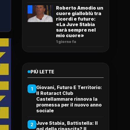
Roberto Amodio un
cuore gialloblù tra
ricordi e futuro:
«La Juve Stabia
sarà sempre nel
mio cuore»
1 giorno fa
PIÙ LETTE
Giovani, Futuro E Territorio:
1
Il Rotaract Club
Castellammare rinnova la
promessa per il nuovo anno
sociale
Juve Stabia, Battistella: Il
2
gol della rinascita? Il