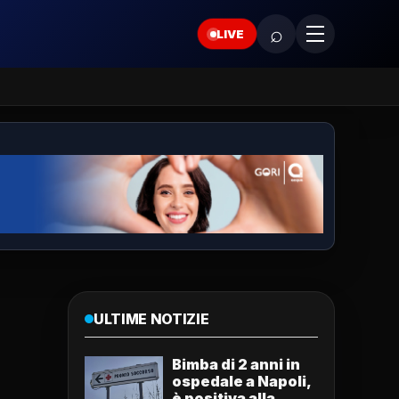
⌕
LIVE
ULTIME NOTIZIE
Bimba di 2 anni in
ospedale a Napoli,
è positiva alla