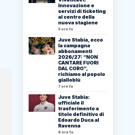
Innovazione e
servizi di ticketing
al centro della
nuova stagione
5 ore fa
Juve Stabia, ecco
la campagna
abbonamenti
2026/27: “NON
CANTARE FUORI
DAL CORO”,
richiamo al popolo
gialloblù
7 ore fa
Juve Stabia:
ufficiale il
trasferimento a
titolo definitivo di
Edoardo Duca al
Ravenna
8 ore fa