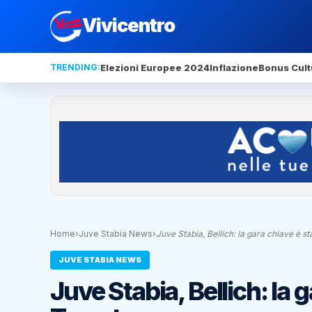
Vivicentro
TRENDING:
Elezioni Europee 2024
Inflazione
Bonus Cult
Home
›
Juve Stabia News
›
Juve Stabia, Bellich: la gara chiave è s
JUVE STABIA NEWS
Juve Stabia, Bellich: la g