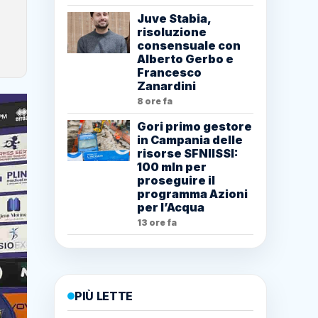
Juve Stabia,
risoluzione
consensuale con
Alberto Gerbo e
Francesco
Zanardini
8 ore fa
Gori primo gestore
in Campania delle
risorse SFNIISSI:
100 mln per
proseguire il
programma Azioni
per l’Acqua
13 ore fa
PIÙ LETTE