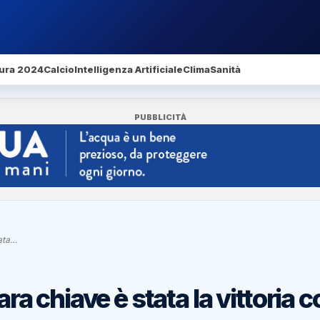
ura 2024
Calcio
Intelligenza Artificiale
Clima
Sanità
PUBBLICITÀ
tata…
ara chiave è stata la vittoria c