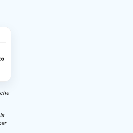
to
nche
la
per