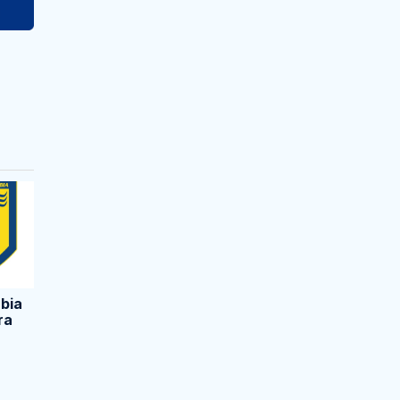
bia
ra