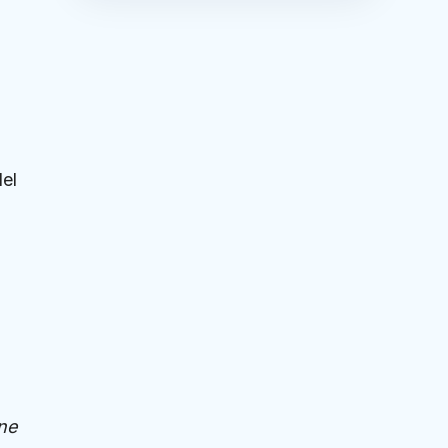
del
ne