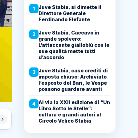
Juve Stabia, si dimette il
1
Direttore Generale
Ferdinando Elefante
Juve Stabia, Caccavo in
2
grande spolvero:
L’attaccante gialloblù con le
sue qualità mette tutti
d’accordo
Juve Stabia, caso crediti di
3
imposta chiuso: Archiviato
l’esposto del Bari, le Vespe
possono guardare avanti
Al via la XXII edizione di “Un
4
Libro Sotto le Stelle”:
cultura e grandi autori al
Circolo Velico Stabia