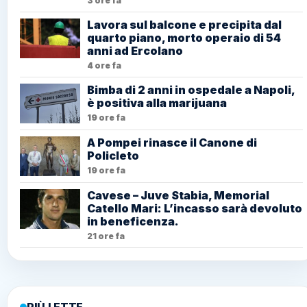
3 ore fa
Lavora sul balcone e precipita dal
quarto piano, morto operaio di 54
anni ad Ercolano
4 ore fa
Bimba di 2 anni in ospedale a Napoli,
è positiva alla marijuana
19 ore fa
A Pompei rinasce il Canone di
Policleto
19 ore fa
Cavese – Juve Stabia, Memorial
Catello Mari: L’incasso sarà devoluto
in beneficenza.
21 ore fa