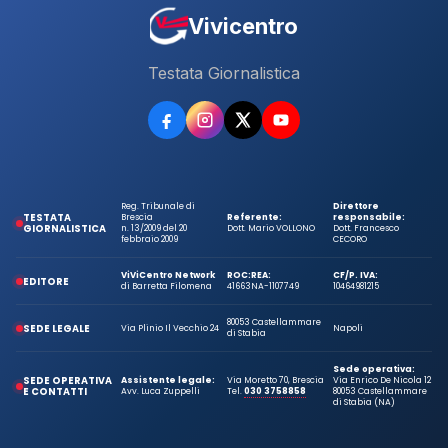
Vivicentro
Testata Giornalistica
Reg. Tribunale di
Direttore
TESTATA
Brescia
Referente:
responsabile:
GIORNALISTICA
n. 13/2009 del 20
Dott. Mario VOLLONO
Dott. Francesco
febbraio 2009
CECORO
ViViCentro Network
ROC:
REA:
CF/P. IVA:
EDITORE
di Barretta Filomena
41663
NA-1107749
10464981215
80053 Castellammare
SEDE LEGALE
Via Plinio Il Vecchio 24
Napoli
di Stabia
Sede operativa:
SEDE OPERATIVA
Assistente legale:
Via Moretto 70, Brescia
Via Enrico De Nicola 12
E CONTATTI
Avv. Luca Zuppelli
Tel.
030 3758858
80053 Castellammare
di Stabia (NA)