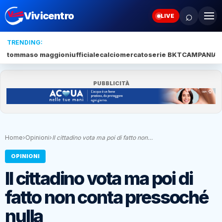
⌕
Vivicentro
LIVE
TRENDING:
tommaso maggioni
ufficiale
calciomercato
serie BKT
CAMPANIA
J
PUBBLICITÀ
Home
›
Opinioni
›
Il cittadino vota ma poi di fatto non…
OPINIONI
Il cittadino vota ma poi di
fatto non conta pressoché
nulla