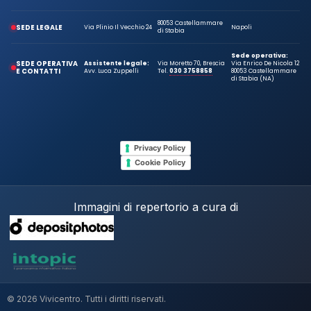
80053 Castellammare
SEDE LEGALE
Via Plinio Il Vecchio 24
Napoli
di Stabia
Sede operativa:
SEDE OPERATIVA
Assistente legale:
Via Moretto 70, Brescia
Via Enrico De Nicola 12
E CONTATTI
Avv. Luca Zuppelli
Tel.
030 3758858
80053 Castellammare
di Stabia (NA)
Privacy Policy
Cookie Policy
Immagini di repertorio a cura di
© 2026 Vivicentro. Tutti i diritti riservati.