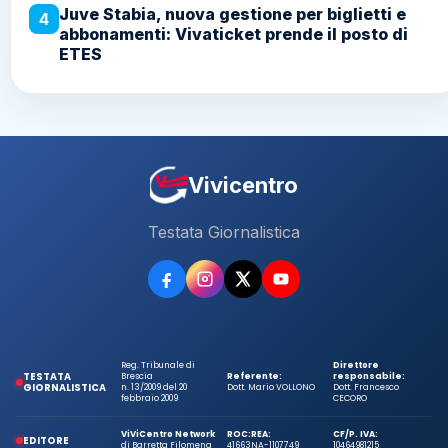
Juve Stabia, nuova gestione per biglietti e
4
abbonamenti: Vivaticket prende il posto di
ETES
Vivicentro
Testata Giornalistica
Reg. Tribunale di
Direttore
TESTATA
Brescia
Referente:
responsabile:
GIORNALISTICA
n. 13/2009 del 20
Dott. Mario VOLLONO
Dott. Francesco
febbraio 2009
CECORO
ViViCentro Network
ROC:
REA:
CF/P. IVA:
EDITORE
di Barretta Filomena
41663
NA-1107749
10464981215