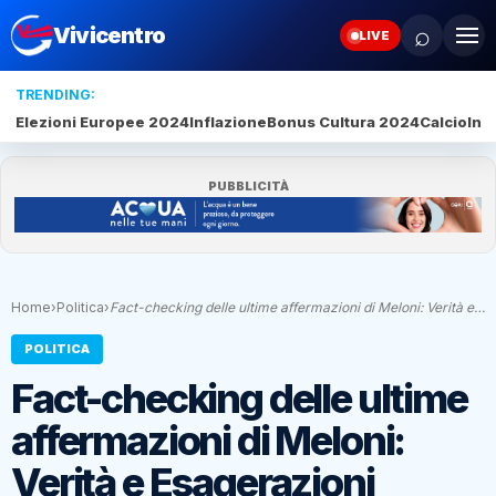
⌕
Vivicentro
LIVE
TRENDING:
Elezioni Europee 2024
Inflazione
Bonus Cultura 2024
Calcio
Inte
PUBBLICITÀ
Home
›
Politica
›
Fact-checking delle ultime affermazioni di Meloni: Verità e…
POLITICA
Fact-checking delle ultime
affermazioni di Meloni:
Verità e Esagerazioni