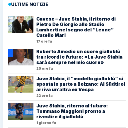
ULTIME NOTIZIE
Cavese – Juve Stabia, il ritorno di
Pietro De Giorgio allo Stadio
Lamberti nel segno del “Leone”
Catello Mari
17 ore fa
Roberto Amodio un cuore gialloblù
tra ricordi e futuro: «La Juve Stabia
sarà sempre nel mio cuore»
20 ore fa
Juve Stabia, il “modello gialloblù” si
sposta in parte a Bolzano: Al Südtirol
arriva un’altra ex Vespa
22 ore fa
Juve Stabia, ritorno al futuro:
Tommaso Maggioni pronto a
rivestire il gialloblù
1 giorno fa