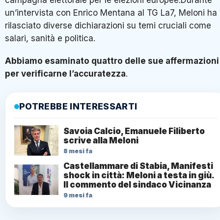
campagna elettorale per le elezioni europee.Durante
un’intervista con Enrico Mentana al TG La7, Meloni ha
rilasciato diverse dichiarazioni su temi cruciali come
salari, sanità e politica.
Abbiamo esaminato quattro delle sue affermazioni
per verificarne l’accuratezza
.
POTREBBE INTERESSARTI
Savoia Calcio, Emanuele Filiberto
scrive alla Meloni
8 mesi fa
Castellammare di Stabia, Manifesti
shock in città: Meloni a testa in giù.
Il commento del sindaco Vicinanza
9 mesi fa