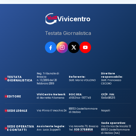
Vivicentro
Testata Giornalistica
Reg. Tribunale di
Direttore
TESTATA
Brescia
Referente:
responsabile:
GIORNALISTICA
n. 13/2009 del 20
Dott. Mario VOLLONO
Dott. Francesco
febbraio 2009
CECORO
ViViCentro Network
ROC:
REA:
CF/P. IVA:
EDITORE
di Barretta Filomena
41663
NA-1107749
10464981215
80053 Castellammare
SEDE LEGALE
Via Plinio Il Vecchio 24
Napoli
di Stabia
Sede operativa:
SEDE OPERATIVA
Assistente legale:
Via Moretto 70, Brescia
Via Enrico De Nicola 12
E CONTATTI
Avv. Luca Zuppelli
Tel.
030 3758858
80053 Castellammare
di Stabia (NA)