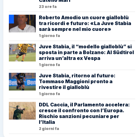
Catello Mari
23 ore fa
Roberto Amodio un cuore gialloblù
tra ricordi e futuro: «La Juve Stabia
sarà sempre nel mio cuore»
1 giorno fa
Juve Stabia, il “modello gialloblù” si
sposta in parte a Bolzano: Al Südtirol
arriva un’altra ex Vespa
1 giorno fa
Juve Stabia, ritorno al futuro:
Tommaso Maggioni pronto a
rivestire il gialloblù
1 giorno fa
DDL Caccia, il Parlamento accelera:
cresce il confronto con l’Europa.
Rischio sanzioni pecuniare per
l’Italia
2 giorni fa