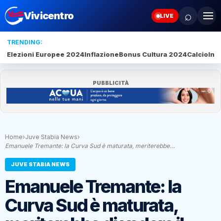
⌕
Vivicentro
LIVE
TRENDING:
Elezioni Europee 2024
Inflazione
Bonus Cultura 2024
Calcio
Inte
PUBBLICITÀ
Home
›
Juve Stabia News
›
Emanuele Tremante: la Curva Sud è maturata, meriterebbe…
JUVE STABIA NEWS
Emanuele Tremante: la
Curva Sud è maturata,