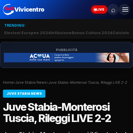
⌕
Vivicentro
LIVE
TRENDING:
Elezioni Europee 2024
Inflazione
Bonus Cultura 2024
Calcio
Inte
PUBBLICITÀ
Home
›
Juve Stabia News
›
Juve Stabia-Monterosi Tuscia, Rileggi LIVE 2-2
JUVE STABIA NEWS
Juve Stabia-Monterosi
Tuscia, Rileggi LIVE 2-2