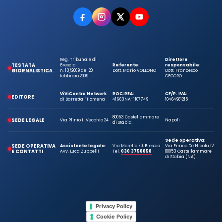
Reg. Tribunale di
Direttore
TESTATA
Brescia
Referente:
responsabile:
GIORNALISTICA
n. 13/2009 del 20
Dott. Mario VOLLONO
Dott. Francesco
febbraio 2009
CECORO
ViViCentro Network
ROC:
REA:
CF/P. IVA:
EDITORE
di Barretta Filomena
41663
NA-1107749
10464981215
80053 Castellammare
SEDE LEGALE
Via Plinio Il Vecchio 24
Napoli
di Stabia
Sede operativa:
SEDE OPERATIVA
Assistente legale:
Via Moretto 70, Brescia
Via Enrico De Nicola 12
E CONTATTI
Avv. Luca Zuppelli
Tel.
030 3758858
80053 Castellammare
di Stabia (NA)
Privacy Policy
Cookie Policy