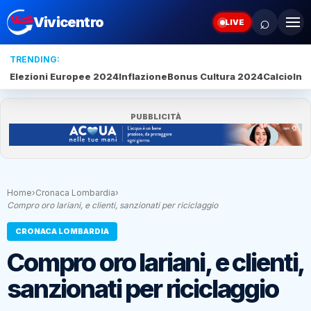
⌕
Vivicentro
LIVE
TRENDING:
Elezioni Europee 2024
Inflazione
Bonus Cultura 2024
Calcio
Inte
PUBBLICITÀ
Home
›
Cronaca Lombardia
›
Compro oro lariani, e clienti, sanzionati per riciclaggio
CRONACA LOMBARDIA
Compro oro lariani, e clienti,
sanzionati per riciclaggio