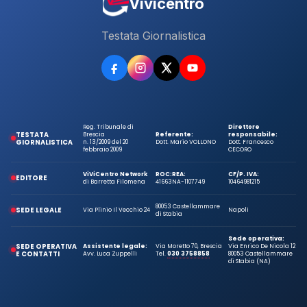
Vivicentro
Testata Giornalistica
Reg. Tribunale di
Direttore
TESTATA
Brescia
Referente:
responsabile:
GIORNALISTICA
n. 13/2009 del 20
Dott. Mario VOLLONO
Dott. Francesco
febbraio 2009
CECORO
ViViCentro Network
ROC:
REA:
CF/P. IVA:
EDITORE
di Barretta Filomena
41663
NA-1107749
10464981215
80053 Castellammare
SEDE LEGALE
Via Plinio Il Vecchio 24
Napoli
di Stabia
Sede operativa:
SEDE OPERATIVA
Assistente legale:
Via Moretto 70, Brescia
Via Enrico De Nicola 12
E CONTATTI
Avv. Luca Zuppelli
Tel.
030 3758858
80053 Castellammare
di Stabia (NA)