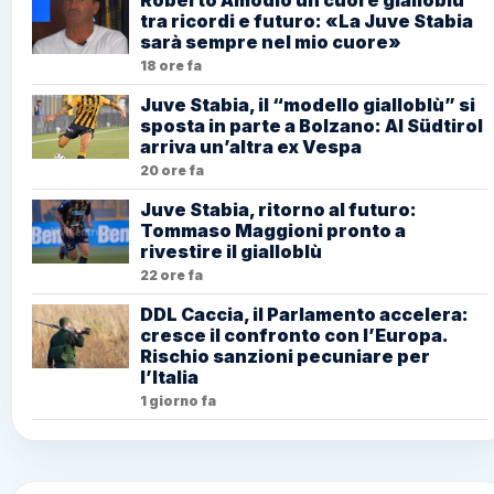
tra ricordi e futuro: «La Juve Stabia
sarà sempre nel mio cuore»
18 ore fa
Juve Stabia, il “modello gialloblù” si
sposta in parte a Bolzano: Al Südtirol
arriva un’altra ex Vespa
20 ore fa
Juve Stabia, ritorno al futuro:
Tommaso Maggioni pronto a
rivestire il gialloblù
22 ore fa
DDL Caccia, il Parlamento accelera:
cresce il confronto con l’Europa.
Rischio sanzioni pecuniare per
l’Italia
1 giorno fa