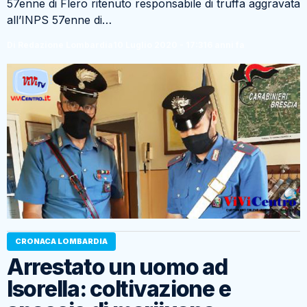
57enne di Flero ritenuto responsabile di truffa aggravata
all’INPS 57enne di…
Di Redazione Lombardia
10 Luglio 2020 - 17:31
6 anni fa
CRONACA LOMBARDIA
Arrestato un uomo ad
Isorella: coltivazione e