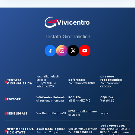
Vivicentro
Testata Giornalistica
Reg. Tribunale di
Direttore
TESTATA
Brescia
Referente:
responsabile:
GIORNALISTICA
n. 13/2009 del 20
Dott. Mario VOLLONO
Dott. Francesco
febbraio 2009
CECORO
ViViCentro Network
ROC:
REA:
CF/P. IVA:
EDITORE
di Barretta Filomena
41663
NA-1107749
10464981215
80053 Castellammare
SEDE LEGALE
Via Plinio Il Vecchio 24
Napoli
di Stabia
Sede operativa:
SEDE OPERATIVA
Assistente legale:
Via Moretto 70, Brescia
Via Enrico De Nicola 12
E CONTATTI
Avv. Luca Zuppelli
Tel.
030 3758858
80053 Castellammare