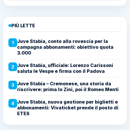
PIÙ LETTE
Juve Stabia, conto alla rovescia per la
1
campagna abbonamenti: obiettivo quota
3.000
Juve Stabia, ufficiale: Lorenzo Carissoni
2
saluta le Vespe e firma con il Padova
Juve Stabia – Cremonese, una storia da
3
riscrivere: prima lo Zini, poi il Romeo Menti
Juve Stabia, nuova gestione per biglietti e
4
abbonamenti: Vivaticket prende il posto di
ETES