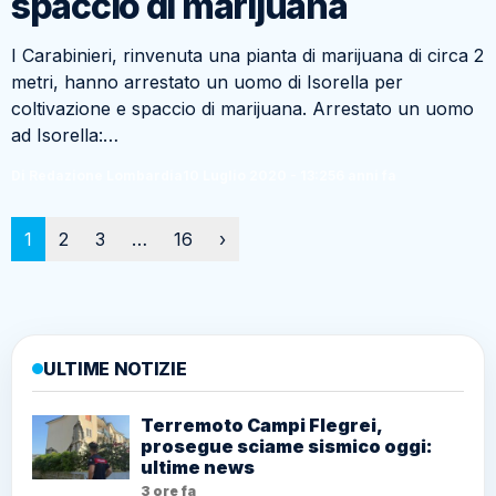
spaccio di marijuana
I Carabinieri, rinvenuta una pianta di marijuana di circa 2
metri, hanno arrestato un uomo di Isorella per
coltivazione e spaccio di marijuana. Arrestato un uomo
ad Isorella:…
Di Redazione Lombardia
10 Luglio 2020 - 13:25
6 anni fa
Paginazione
1
2
3
…
16
›
ULTIME NOTIZIE
Terremoto Campi Flegrei,
prosegue sciame sismico oggi:
ultime news
3 ore fa