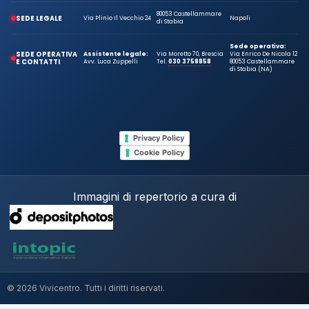
80053 Castellammare
SEDE LEGALE
Via Plinio Il Vecchio 24
Napoli
di Stabia
Sede operativa:
SEDE OPERATIVA
Assistente legale:
Via Moretto 70, Brescia
Via Enrico De Nicola 12
E CONTATTI
Avv. Luca Zuppelli
Tel.
030 3758858
80053 Castellammare
di Stabia (NA)
Privacy Policy
Cookie Policy
Immagini di repertorio a cura di
© 2026 Vivicentro. Tutti i diritti riservati.