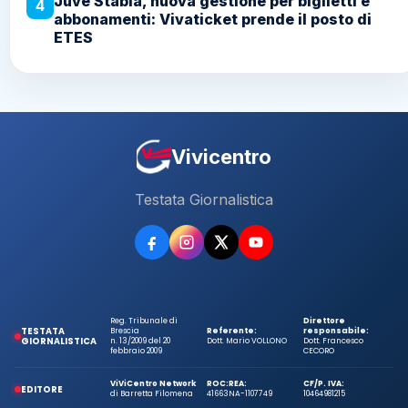
Juve Stabia, nuova gestione per biglietti e
4
abbonamenti: Vivaticket prende il posto di
ETES
Vivicentro
Testata Giornalistica
Reg. Tribunale di
Direttore
TESTATA
Brescia
Referente:
responsabile:
GIORNALISTICA
n. 13/2009 del 20
Dott. Mario VOLLONO
Dott. Francesco
febbraio 2009
CECORO
ViViCentro Network
ROC:
REA:
CF/P. IVA:
EDITORE
di Barretta Filomena
41663
NA-1107749
10464981215