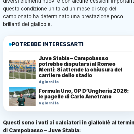
diversi elementi nuovi e con alcune cessioni important
questa condizione unita ad un mese di stop del
campionato ha determinato una prestazione poco
brillanti dei gialloblè.
POTREBBE INTERESSARTI
Juve Stabia – Campobasso
potrebbe disputarsi al Romeo
Menti: Si attende la chiusura del
cantiere dello stadio
4 giorni fa
Formula Uno, GP D’Ungheria 2026:
le pagelle di Carlo Ametrano
6 giorni fa
Questi sono i voti ai calciatori in gialloblè al termi
di Campobasso – Juve Stabia: