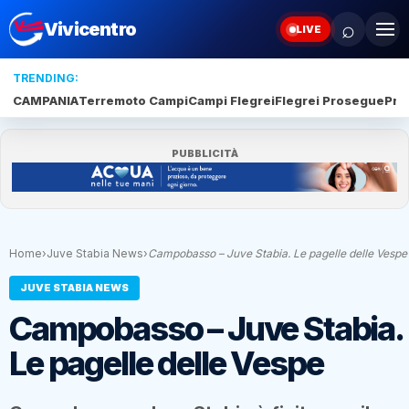
⌕
Vivicentro
LIVE
TRENDING:
CAMPANIA
Terremoto Campi
Campi Flegrei
Flegrei Prosegue
Pro
PUBBLICITÀ
Home
›
Juve Stabia News
›
Campobasso – Juve Stabia. Le pagelle delle Vespe
JUVE STABIA NEWS
Campobasso – Juve Stabia.
Le pagelle delle Vespe