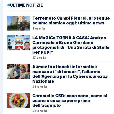
ULTIME NOTIZIE
Terremoto Campi Flegrei, prosegue
sciame sismico oggi: ultime news
2 ore fa
LA MaGiCa TORNA A CASA: Andrea
Carnevale e Bruno Giordano
protagonisti di “Una Serata di Stelle
per PUPI”
17 ore fa
Aumento attacchi informatici:
mancano i “difensori”, l’allarme
dell’Agenzia per la Cybersicurezza
Nazionale
23 ore fa
Caramelle CBD: cosa sono, come si
usano e cosa sapere prima
dell’acquisto
23 ore fa