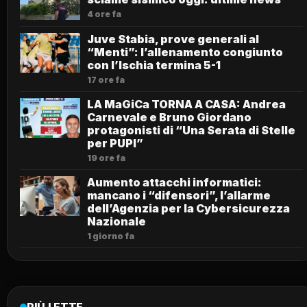
4 ore fa
Juve Stabia, prove generali al
“Menti”: l’allenamento congiunto
con l’Ischia termina 5-1
17 ore fa
LA MaGiCa TORNA A CASA: Andrea
Carnevale e Bruno Giordano
protagonisti di “Una Serata di Stelle
per PUPI”
19 ore fa
Aumento attacchi informatici:
mancano i “difensori”, l’allarme
dell’Agenzia per la Cybersicurezza
Nazionale
1 giorno fa
PIÙ LETTE