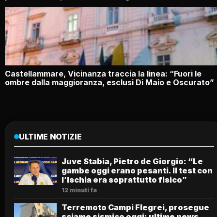
Castellammare, Vicinanza traccia la linea: “Fuori le
ombre dalla maggioranza, esclusi Di Maio e Oscurato”
ULTIME NOTIZIE
Juve Stabia, Pietro de Giorgio: “Le
gambe oggi erano pesanti. Il test con
l’Ischia era soprattutto fisico”
12 minuti fa
Terremoto Campi Flegrei, prosegue
sciame sismico oggi: ultime news