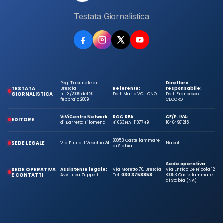
Testata Giornalistica
Reg. Tribunale di
Direttore
TESTATA
Brescia
Referente:
responsabile:
GIORNALISTICA
n. 13/2009 del 20
Dott. Mario VOLLONO
Dott. Francesco
febbraio 2009
CECORO
ViViCentro Network
ROC:
REA:
CF/P. IVA:
EDITORE
di Barretta Filomena
41663
NA-1107749
10464981215
80053 Castellammare
SEDE LEGALE
Via Plinio Il Vecchio 24
Napoli
di Stabia
Sede operativa:
SEDE OPERATIVA
Assistente legale:
Via Moretto 70, Brescia
Via Enrico De Nicola 12
E CONTATTI
Avv. Luca Zuppelli
Tel.
030 3758858
80053 Castellammare
di Stabia (NA)