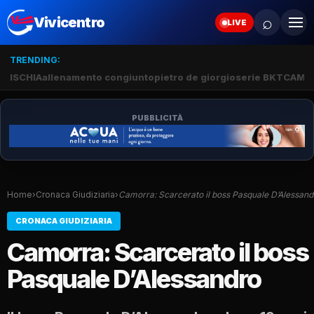
⌕
Vivicentro
LIVE
TRENDING:
ISCHIA
allenamento congiunto
pietro de giorgio
serie BKT
CAMP
PUBBLICITÀ
Home
›
Cronaca Giudiziaria
›
Camorra: Scarcerato il boss Pasquale D’Alessand
CRONACA GIUDIZIARIA
Camorra: Scarcerato il boss
Pasquale D’Alessandro