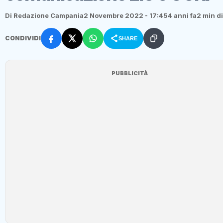
Di Redazione Campania
2 Novembre 2022 - 17:45
4 anni fa
2 min di
CONDIVIDI
SHARE
PUBBLICITÀ