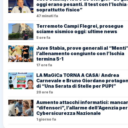
oggi erano pesanti. Il test con l’Ischia
soprattutto fisico”
47 minuti fa
Terremoto Campi Flegrei, prosegue
sciame sismico oggi: ultime news
5 ore fa
Juve Stabia, prove generali al “Menti”
l’allenamento congiunto con l’Ischia
termina 5-1
17 ore fa
LA MaGiCa TORNA A CASA: Andrea
Carnevale e Bruno Giordano protagon
di “Una Serata di Stelle per PUPI”
20 ore fa
Aumento attacchi informatici: mancan
“difensori”, l’allarme dell’Agenzia per
Cybersicurezza Nazionale
1 giorno fa