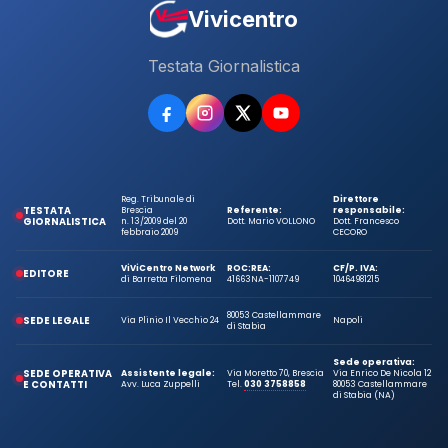
Vivicentro
Testata Giornalistica
Reg. Tribunale di
Direttore
TESTATA
Brescia
Referente:
responsabile:
GIORNALISTICA
n. 13/2009 del 20
Dott. Mario VOLLONO
Dott. Francesco
febbraio 2009
CECORO
ViViCentro Network
ROC:
REA:
CF/P. IVA:
EDITORE
di Barretta Filomena
41663
NA-1107749
10464981215
80053 Castellammare
SEDE LEGALE
Via Plinio Il Vecchio 24
Napoli
di Stabia
Sede operativa:
SEDE OPERATIVA
Assistente legale:
Via Moretto 70, Brescia
Via Enrico De Nicola 12
E CONTATTI
Avv. Luca Zuppelli
Tel.
030 3758858
80053 Castellammare
di Stabia (NA)