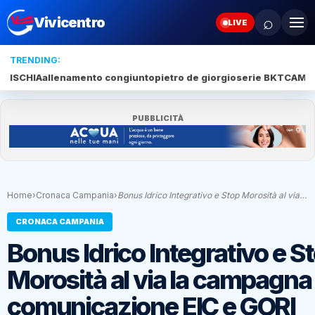
⌕
Vivicentro
LIVE
TRENDING:
ISCHIA
allenamento congiunto
pietro de giorgio
serie BKT
CAMP
PUBBLICITÀ
Home
›
Cronaca Campania
›
Bonus Idrico Integrativo e Stop Morosità al via…
CRONACA CAMPANIA
Bonus Idrico Integrativo e S
Morosità al via la campagna 
comunicazione EIC e GORI