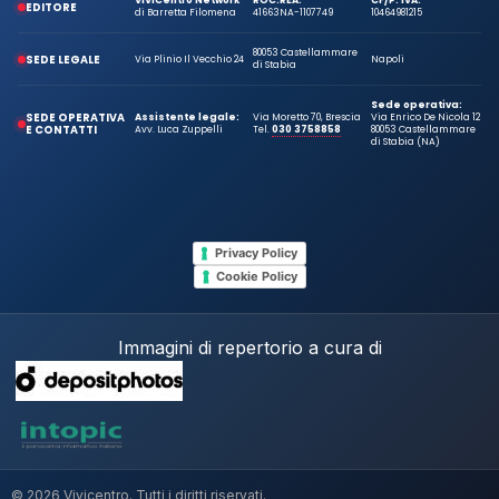
ViViCentro Network
ROC:
REA:
CF/P. IVA:
EDITORE
di Barretta Filomena
41663
NA-1107749
10464981215
80053 Castellammare
SEDE LEGALE
Via Plinio Il Vecchio 24
Napoli
di Stabia
Sede operativa:
SEDE OPERATIVA
Assistente legale:
Via Moretto 70, Brescia
Via Enrico De Nicola 12
E CONTATTI
Avv. Luca Zuppelli
Tel.
030 3758858
80053 Castellammare
di Stabia (NA)
Privacy Policy
Cookie Policy
Immagini di repertorio a cura di
© 2026 Vivicentro. Tutti i diritti riservati.