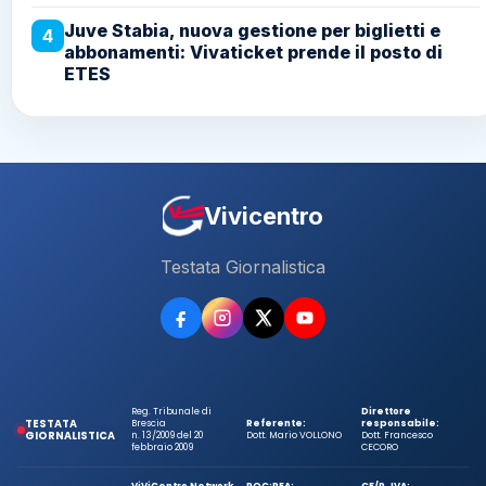
Juve Stabia, nuova gestione per biglietti e
4
abbonamenti: Vivaticket prende il posto di
ETES
Vivicentro
Testata Giornalistica
Reg. Tribunale di
Direttore
TESTATA
Brescia
Referente:
responsabile:
GIORNALISTICA
n. 13/2009 del 20
Dott. Mario VOLLONO
Dott. Francesco
febbraio 2009
CECORO