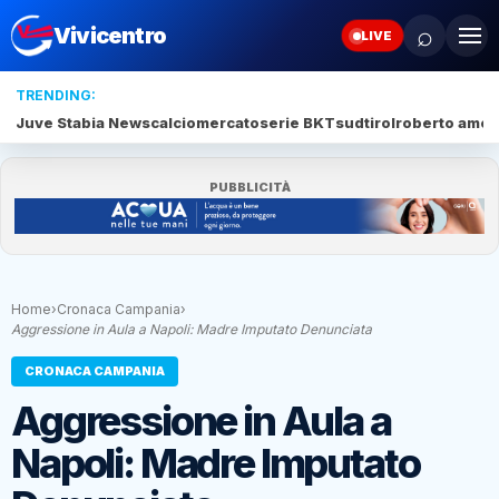
⌕
Vivicentro
LIVE
TRENDING:
Juve Stabia News
calciomercato
serie BKT
sudtirol
roberto amod
PUBBLICITÀ
Home
›
Cronaca Campania
›
Aggressione in Aula a Napoli: Madre Imputato Denunciata
CRONACA CAMPANIA
Aggressione in Aula a
Napoli: Madre Imputato