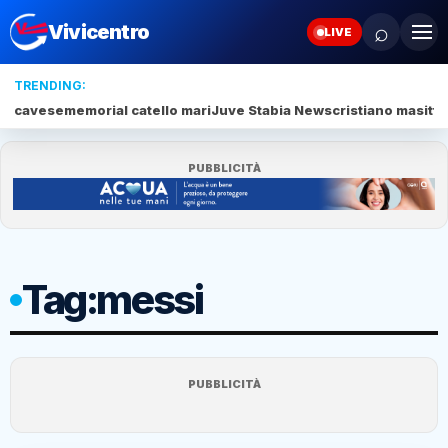
⌕
Vivicentro
LIVE
TRENDING:
cavese
memorial catello mari
Juve Stabia News
cristiano masitto
PUBBLICITÀ
Tag:
messi
PUBBLICITÀ