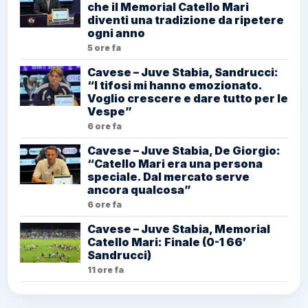
che il Memorial Catello Mari
diventi una tradizione da ripetere
ogni anno
5 ore fa
Cavese – Juve Stabia, Sandrucci:
“I tifosi mi hanno emozionato.
Voglio crescere e dare tutto per le
Vespe”
6 ore fa
Cavese – Juve Stabia, De Giorgio:
“Catello Mari era una persona
speciale. Dal mercato serve
ancora qualcosa”
6 ore fa
Cavese – Juve Stabia, Memorial
Catello Mari: Finale (0-1 66′
Sandrucci)
11 ore fa