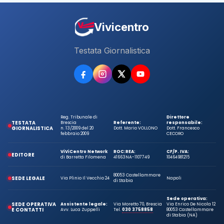
Vivicentro
Testata Giornalistica
Reg. Tribunale di
Direttore
TESTATA
Brescia
Referente:
responsabile:
GIORNALISTICA
n. 13/2009 del 20
Dott. Mario VOLLONO
Dott. Francesco
febbraio 2009
CECORO
ViViCentro Network
ROC:
REA:
CF/P. IVA:
EDITORE
di Barretta Filomena
41663
NA-1107749
10464981215
80053 Castellammare
SEDE LEGALE
Via Plinio Il Vecchio 24
Napoli
di Stabia
Sede operativa:
SEDE OPERATIVA
Assistente legale:
Via Moretto 70, Brescia
Via Enrico De Nicola 12
E CONTATTI
Avv. Luca Zuppelli
Tel.
030 3758858
80053 Castellammare
di Stabia (NA)