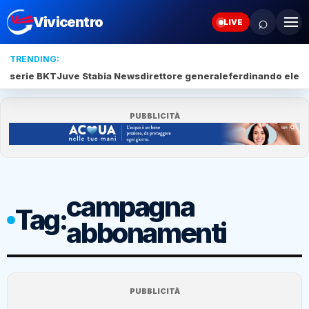
⌕
Vivicentro
LIVE
TRENDING:
serie BKT
Juve Stabia News
direttore generale
ferdinando elef
PUBBLICITÀ
campagna
Tag:
abbonamenti
PUBBLICITÀ