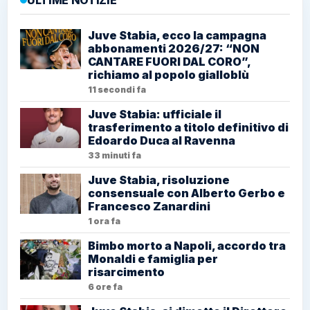
ULTIME NOTIZIE
Juve Stabia, ecco la campagna
abbonamenti 2026/27: “NON
CANTARE FUORI DAL CORO”,
richiamo al popolo gialloblù
11 secondi fa
Juve Stabia: ufficiale il
trasferimento a titolo definitivo di
Edoardo Duca al Ravenna
33 minuti fa
Juve Stabia, risoluzione
consensuale con Alberto Gerbo e
Francesco Zanardini
1 ora fa
Bimbo morto a Napoli, accordo tra
Monaldi e famiglia per
risarcimento
6 ore fa