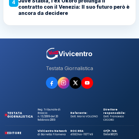
Juve Stabia, l’ex Okoro prolunga il
4
contratto con il Venezia: Il suo futuro però è
ancora da decidere
Vivicentro
Testata Giornalistica
Reg. Tribunale di
Direttore
TESTATA
Brescia
Referente:
responsabile:
GIORNALISTICA
n. 13/2009 del 20
Dott. Mario VOLLONO
Dott. Francesco
febbraio 2009
CECORO
ViViCentro Network
ROC:
REA:
CF/P. IVA:
EDITORE
di Barretta Filomena
41663
NA-1107749
10464981215