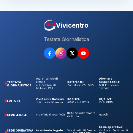
Vivicentro
Testata Giornalistica
Reg. Tribunale di
Direttore
TESTATA
Brescia
Referente:
responsabile:
GIORNALISTICA
n. 13/2009 del 20
Dott. Mario VOLLONO
Dott. Francesco
febbraio 2009
CECORO
ViViCentro Network
ROC:
REA:
CF/P. IVA:
EDITORE
di Barretta Filomena
41663
NA-1107749
10464981215
80053 Castellammare
SEDE LEGALE
Via Plinio Il Vecchio 24
Napoli
di Stabia
Sede operativa:
SEDE OPERATIVA
Assistente legale:
Via Moretto 70, Brescia
Via Enrico De Nicola 12