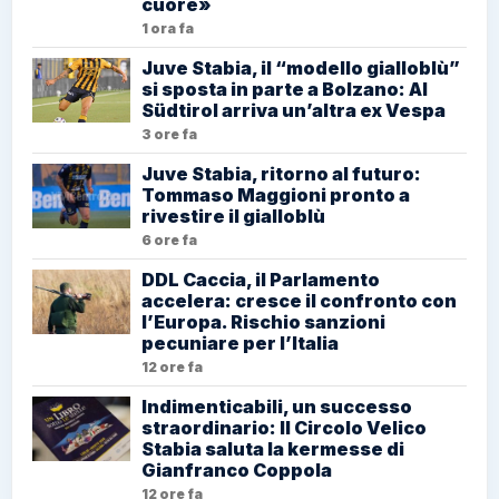
cuore»
1 ora fa
Juve Stabia, il “modello gialloblù”
si sposta in parte a Bolzano: Al
Südtirol arriva un’altra ex Vespa
3 ore fa
Juve Stabia, ritorno al futuro:
Tommaso Maggioni pronto a
rivestire il gialloblù
6 ore fa
DDL Caccia, il Parlamento
accelera: cresce il confronto con
l’Europa. Rischio sanzioni
pecuniare per l’Italia
12 ore fa
Indimenticabili, un successo
straordinario: Il Circolo Velico
Stabia saluta la kermesse di
Gianfranco Coppola
12 ore fa