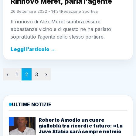
Rinnovo Meret, parla l’agente
26 Settembre 2022 - 14:34
Redazione Sportiva
Il rinnovo di Alex Meret sembra essere
abbastanza vicino e di questo ne ha parlato
soprattutto l’agente dello stesso portiere.
Leggi l’articolo →
Paginazione
‹
1
2
3
›
ULTIME NOTIZIE
Roberto Amodio un cuore
gialloblù tra ricordi e futuro: «La
Juve Stabia sarà sempre nel mio