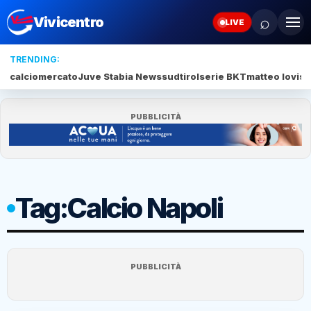
⌕
Vivicentro
LIVE
TRENDING:
calciomercato
Juve Stabia News
sudtirol
serie BKT
matteo lovisa
PUBBLICITÀ
Tag:
Calcio Napoli
PUBBLICITÀ