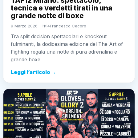
TAF12 Milano: spettacolo,
tecnica e verdetti tirati in una
grande notte di boxe
9 Marzo 2026 - 11:14
Francesco Cecoro
Tra split decision spettacolari e knockout
fulminanti, la dodicesima edizione del The Art of
Fighting regala una notte di pura adrenalina e
grande boxe.
Leggi l’articolo →