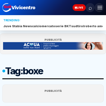
⌕
Vivicentro
LIVE
TRENDING:
Juve Stabia News
calciomercato
serie BKT
sudtirol
roberto amod
PUBBLICITÀ
Tag:
boxe
PUBBLICITÀ