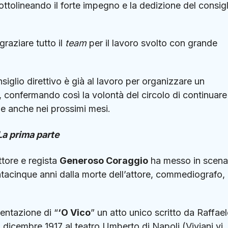
ottolineando il forte impegno e la dedizione del consigl
graziare tutto il
team
per il lavoro svolto con grande
nsiglio direttivo è già al lavoro per organizzare un
i, confermando così la volontà del circolo di continuare
ale anche nei prossimi mesi.
La prima parte
ttore e regista
Generoso Coraggio
ha messo in scena
acinque anni dalla morte dell’attore, commediografo,
entazione di “
‘O Vico
” un atto unico scritto da Raffae
7 dicembre 1917 al teatro Umberto di Napoli (Viviani vi