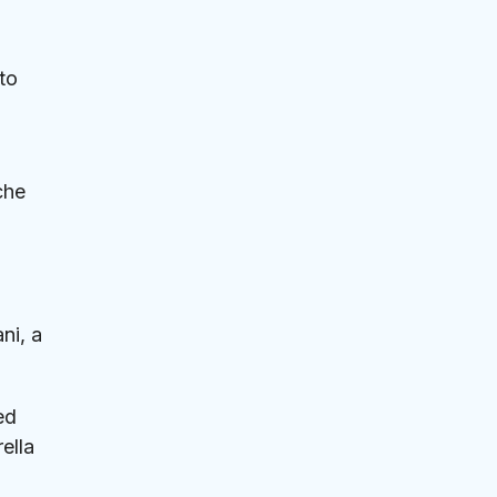
to
che
ni, a
ed
rella