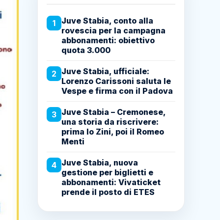
Juve Stabia, conto alla
1
rovescia per la campagna
abbonamenti: obiettivo
quota 3.000
Juve Stabia, ufficiale:
2
Lorenzo Carissoni saluta le
Vespe e firma con il Padova
Juve Stabia – Cremonese,
3
una storia da riscrivere:
prima lo Zini, poi il Romeo
Menti
Juve Stabia, nuova
4
gestione per biglietti e
abbonamenti: Vivaticket
prende il posto di ETES