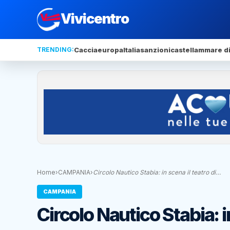
Vivicentro
TRENDING:
Caccia
europa
Italia
sanzioni
castellammare di
Home
›
CAMPANIA
›
Circolo Nautico Stabia: in scena il teatro di…
CAMPANIA
Circolo Nautico Stabia: in