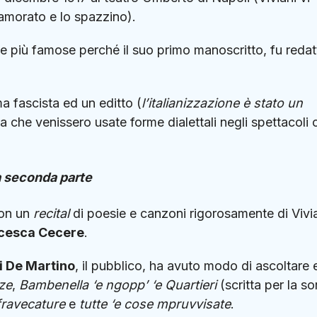
nnamorato e lo spazzino).
e più famose perché il suo primo manoscritto, fu redat
.
ima fascista ed un editto (
l’italianizzazione è stato un
a che venissero usate forme dialettali negli spettacoli 
 seconda parte
con un
recital
di poesie e canzoni rigorosamente di Vivia
cesca Cecere
.
i De Martino
, il pubblico, ha avuto modo di ascoltare 
ze
,
Bambenella ‘e ngopp’ ‘e Quartieri
(scritta per la so
fravecature
e
tutte ‘e cose mpruvvisate
.