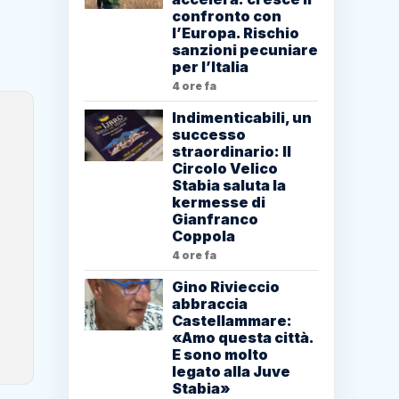
confronto con
l’Europa. Rischio
sanzioni pecuniare
per l’Italia
4 ore fa
Indimenticabili, un
successo
straordinario: Il
Circolo Velico
Stabia saluta la
kermesse di
Gianfranco
Coppola
4 ore fa
Gino Rivieccio
abbraccia
Castellammare:
«Amo questa città.
E sono molto
legato alla Juve
Stabia»