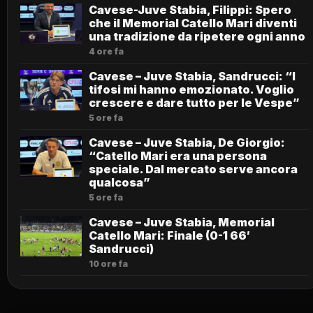
Cavese-Juve Stabia, Filippi: Spero
che il Memorial Catello Mari diventi
una tradizione da ripetere ogni anno
4 ore fa
Cavese – Juve Stabia, Sandrucci: “I
tifosi mi hanno emozionato. Voglio
crescere e dare tutto per le Vespe”
5 ore fa
Cavese – Juve Stabia, De Giorgio:
“Catello Mari era una persona
speciale. Dal mercato serve ancora
qualcosa”
5 ore fa
Cavese – Juve Stabia, Memorial
Catello Mari: Finale (0-1 66′
Sandrucci)
10 ore fa