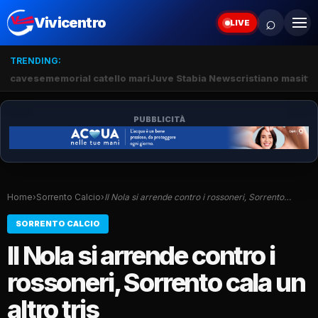
⌕
Vivicentro
LIVE
TRENDING:
cavese
memorial catello mari
Juve Stabia News
cristiano masitto
PUBBLICITÀ
Home
›
Sorrento Calcio
›
Il Nola si arrende contro i rossoneri, Sorrento…
SORRENTO CALCIO
Il Nola si arrende contro i
rossoneri, Sorrento cala un
altro tris