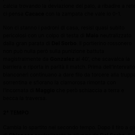
calcia trovando la deviazione del palo, a ribadire a ret
ci pensa
Cacace
con la zampata che vale lo 0-1.
Non ci stanno i padroni di casa, resisi quasi subito
pericolosi con un colpo di testa di
Maio
neutralizzato
dalla gran parata di
Del Sorbo
. Il portierino rossonero
non può nulla però sulla punizione battuta
magistralmente da
Gonzalez
al 40’, che scavalca la
barriera e riporta in parità il match. Prima dell’intervallo
bianconeri continuano a dare filo da torcere alla trupp
sorrentina e sfiorano la clamorosa rimonta con
l’incornata di
Maggio
che però schiaccia a terra e
becca la traversa.
2° TEMPO
Cambia lo spartito nel secondo tempo. Dopo il tiro a gi