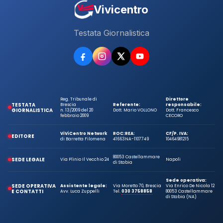
Vivicentro
Testata Giornalistica
Reg. Tribunale di
Direttore
TESTATA
Brescia
Referente:
responsabile:
GIORNALISTICA
n. 13/2009 del 20
Dott. Mario VOLLONO
Dott. Francesco
febbraio 2009
CECORO
ViViCentro Network
ROC:
REA:
CF/P. IVA:
EDITORE
di Barretta Filomena
41663
NA-1107749
10464981215
80053 Castellammare
SEDE LEGALE
Via Plinio Il Vecchio 24
Napoli
di Stabia
Sede operativa:
SEDE OPERATIVA
Assistente legale:
Via Moretto 70, Brescia
Via Enrico De Nicola 12
E CONTATTI
Avv. Luca Zuppelli
Tel.
030 3758858
80053 Castellammare
di Stabia (NA)