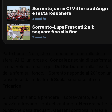
Sorrento, sei in C! Vittoria ad Angri
e festa rossonera
3 anni fa
Sorrento-Lupa Frascati 2 a 1:
sognare fino alla fine
3 anni fa
Parte bene il Nola, che si impone nel controllo della
sfera. Al 12’ un cross di
Gonzalez
rischia di trasformar
in una velenosa palla gol,
Del Sorbo
controlla l’uscita
della sfera sul fondo. Il Sorrento risponde al 20’ con un
cross teso dalla destra di
Scala
,
smanacciato da
Tricarico
.
Gli ospiti iniziano a prendere il sopravvento, e alla
mezz’ora trovano il gol del vantaggio.
Herrera
batte la
punizione dalla trequarti,
Gaetani
controlla in area e