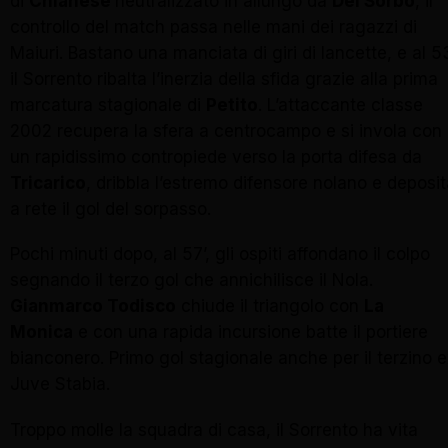
di
Chianese
neutralizzato in allungo da
Del Sorbo
, il
controllo del match passa nelle mani dei ragazzi di
Maiuri. Bastano una manciata di giri di lancette, e al 5
il Sorrento ribalta l’inerzia della sfida grazie alla prima
marcatura stagionale di
Petito
. L’attaccante classe
2002 recupera la sfera a centrocampo e si invola con
un rapidissimo contropiede verso la porta difesa da
Tricarico
, dribbla l’estremo difensore nolano e deposi
a rete il gol del sorpasso.
Pochi minuti dopo, al 57’, gli ospiti affondano il colpo
segnando il terzo gol che annichilisce il Nola.
Gianmarco Todisco
chiude il triangolo con
La
Monica
e con una rapida incursione batte il portiere
bianconero. Primo gol stagionale anche per il terzino 
Juve Stabia.
Troppo molle la squadra di casa, il Sorrento ha vita