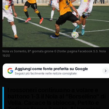
Nola vs Sorrento, 8° giornata girone G (fonte: pagina Facebook S.S. Nola
1925)
Aggiungi come fonte preferita su Google
Seguici più facilmente nelle notizie consigliate
I rossoneri continuano a volare e
battono 1-3 il Nola al “Borsellino” di
Volla. Cacace la sblocca, Petito e