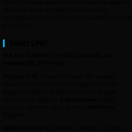
facile e per quasi quaranta minuti ha solo da gestire il
risultato a favore. Al triplice fischio i costieri
festeggiano il bottino pieno e un’altra settimana in vet
al girone G.
TABELLINO
NOLA vs
SORRENTO
1-3 (33’ Cacace (S), 40’
Gonzalez (N), 53’ Petito)
NOLA (4-3-3):
Tricarico; De Lucia (60’ Iadelisi),
Cassandro, Bontempo, Cirillo; Langella, Maio (62’
Ruggiero), Faiello (78’ Kean); Gonzalez; Maggio,
Chianese (70’ Hefiane).
A disposizione:
Diglio,
Lucarelli, Clemente, Papa, Staiano.
Allenatore:
Rogazzo
SORRENTO (4-3-3):
Del Sorbo; Todisco G, Cacace,