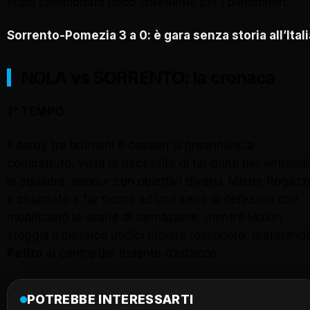
inizio campionato poco sfavillante per i bianconeri.
Sorrento-Pomezia 3 a 0: è gara senza storia all’Itali
N
O
LA vs SORRENTO
: la cronaca
1° TEMPO
Il derby tra bruniani e costieri si preannuncia
combattuto, vista la necessità di far punti per entram
le squadre, seppur con obiettivi diversi. Mister Rogazz
è chiamato a far fronte ad una serie di defezioni che
modificano le scelte di formazione, mentre Maiuri
sfoggia il classico undici titolare rossonero, preferend
Petito
al centro del tridente d’attacco.
POTREBBE INTERESSARTI