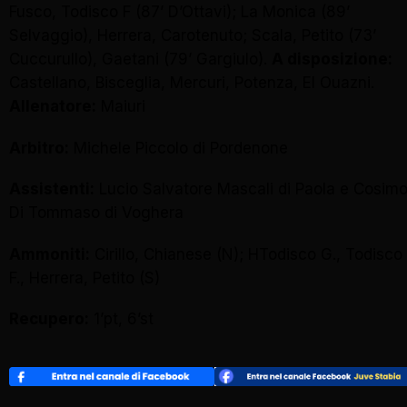
Fusco, Todisco F (87’ D’Ottavi); La Monica (89’
Selvaggio), Herrera, Carotenuto; Scala, Petito (73’
Cuccurullo), Gaetani (79’ Gargiulo).
A disposizione:
Castellano, Bisceglia, Mercuri, Potenza, El Ouazni.
Allenatore:
Maiuri
Arbitro:
Michele Piccolo di Pordenone
Assistenti:
Lucio Salvatore Mascali di Paola e Cosim
Di Tommaso di Voghera
Ammoniti:
Cirillo, Chianese (N); HTodisco G., Todisco
F., Herrera, Petito (S)
Recupero:
1’pt, 6’st