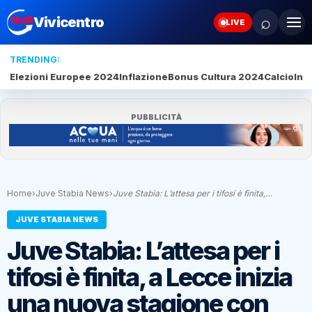
⌕
Vivicentro
LIVE
TRENDING:
Elezioni Europee 2024
Inflazione
Bonus Cultura 2024
Calcio
Inte
PUBBLICITÀ
Home
›
Juve Stabia News
›
Juve Stabia: L’attesa per i tifosi è finita,…
JUVE STABIA NEWS
Juve Stabia: L’attesa per i
tifosi è finita, a Lecce inizia
una nuova stagione con