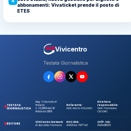
4
abbonamenti: Vivaticket prende il posto di
ETES
Vivicentro
Testata Giornalistica
Reg. Tribunale di
Direttore
TESTATA
Brescia
Referente:
responsabile:
GIORNALISTICA
n. 13/2009 del 20
Dott. Mario VOLLONO
Dott. Francesco
febbraio 2009
CECORO
ViViCentro Network
ROC:
REA:
CF/P. IVA:
EDITORE
di Barretta Filomena
41663
NA-1107749
10464981215