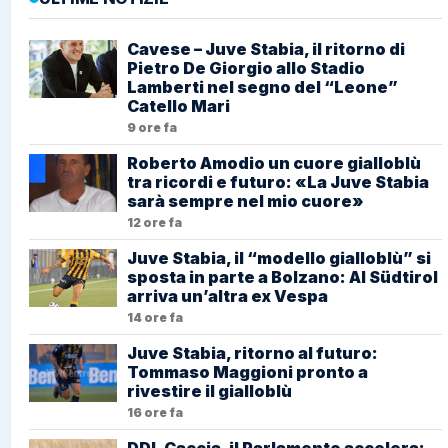
Cavese – Juve Stabia, il ritorno di
Pietro De Giorgio allo Stadio
Lamberti nel segno del “Leone”
Catello Mari
9 ore fa
Roberto Amodio un cuore gialloblù
tra ricordi e futuro: «La Juve Stabia
sarà sempre nel mio cuore»
12 ore fa
Juve Stabia, il “modello gialloblù” si
sposta in parte a Bolzano: Al Südtirol
arriva un’altra ex Vespa
14 ore fa
Juve Stabia, ritorno al futuro:
Tommaso Maggioni pronto a
rivestire il gialloblù
16 ore fa
DDL Caccia, il Parlamento accelera: