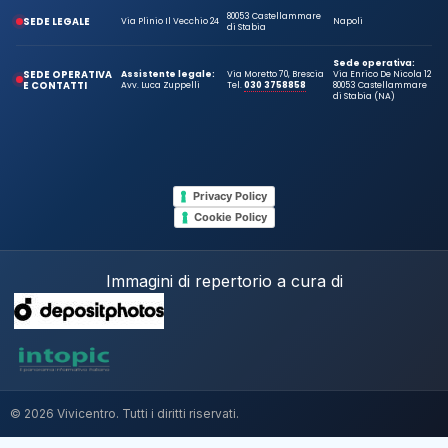
80053 Castellammare
SEDE LEGALE
Via Plinio Il Vecchio 24
Napoli
di Stabia
Sede operativa:
SEDE OPERATIVA
Assistente legale:
Via Moretto 70, Brescia
Via Enrico De Nicola 12
E CONTATTI
Avv. Luca Zuppelli
Tel.
030 3758858
80053 Castellammare
di Stabia (NA)
Privacy Policy
Cookie Policy
Immagini di repertorio a cura di
© 2026 Vivicentro. Tutti i diritti riservati.