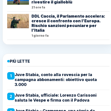
rivestire il gialloblù
21 ore fa
DDL Caccia, il Parlamento accelera:
cresce il confronto con l’Europa.
Rischio sanzioni pecuniare per
l’Italia
1 giorno fa
PIÙ LETTE
Juve Stabia, conto alla rovescia per la
1
campagna abbonamenti: obiettivo quota
3.000
Juve Stabia, ufficiale: Lorenzo Carissoni
2
saluta le Vespe e firma con il Padova
Juve Stabia – Cremonese, una storia da