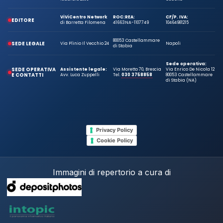
ViViCentro Network
ROC:
REA:
CF/P. IVA:
EDITORE
di Barretta Filomena
41663
NA-1107749
10464981215
80053 Castellammare
SEDE LEGALE
Via Plinio Il Vecchio 24
Napoli
di Stabia
Sede operativa:
SEDE OPERATIVA
Assistente legale:
Via Moretto 70, Brescia
Via Enrico De Nicola 12
E CONTATTI
Avv. Luca Zuppelli
Tel.
030 3758858
80053 Castellammare
di Stabia (NA)
Privacy Policy
Cookie Policy
Immagini di repertorio a cura di