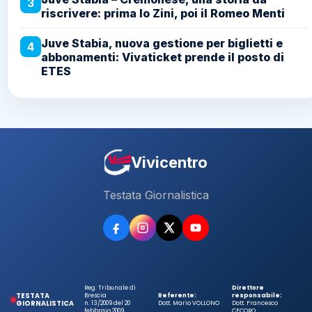
3
riscrivere: prima lo Zini, poi il Romeo Menti
Juve Stabia, nuova gestione per biglietti e
4
abbonamenti: Vivaticket prende il posto di
ETES
Vivicentro
Testata Giornalistica
Reg. Tribunale di
Direttore
TESTATA
Brescia
Referente:
responsabile:
GIORNALISTICA
n. 13/2009 del 20
Dott. Mario VOLLONO
Dott. Francesco
febbraio 2009
CECORO