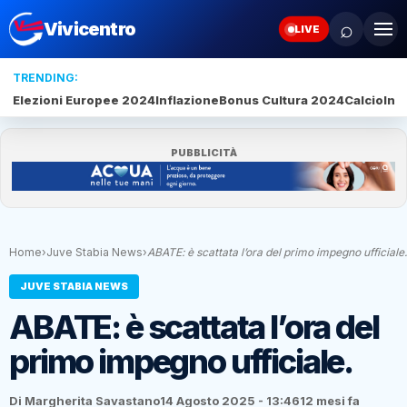
⌕
Vivicentro
LIVE
TRENDING:
Elezioni Europee 2024
Inflazione
Bonus Cultura 2024
Calcio
Inte
PUBBLICITÀ
Home
›
Juve Stabia News
›
ABATE: è scattata l’ora del primo impegno ufficiale.
JUVE STABIA NEWS
ABATE: è scattata l’ora del
primo impegno ufficiale.
Di Margherita Savastano
14 Agosto 2025 - 13:46
12 mesi fa