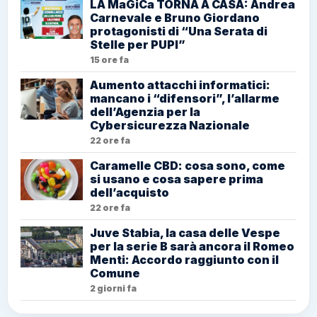
LA MaGiCa TORNA A CASA: Andrea
Carnevale e Bruno Giordano
protagonisti di “Una Serata di
Stelle per PUPI”
15 ore fa
Aumento attacchi informatici:
mancano i “difensori”, l’allarme
dell’Agenzia per la
Cybersicurezza Nazionale
22 ore fa
Caramelle CBD: cosa sono, come
si usano e cosa sapere prima
dell’acquisto
22 ore fa
Juve Stabia, la casa delle Vespe
per la serie B sarà ancora il Romeo
Menti: Accordo raggiunto con il
Comune
2 giorni fa