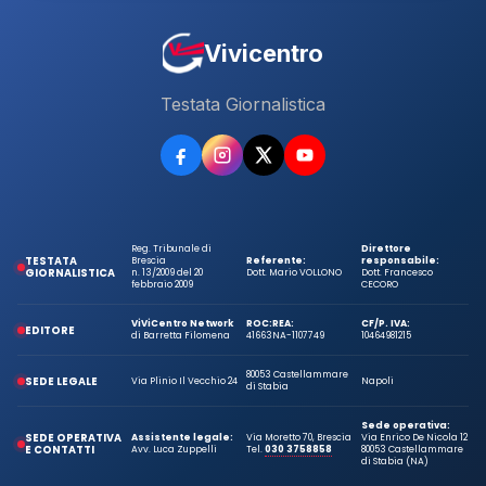
Vivicentro
Testata Giornalistica
Reg. Tribunale di
Direttore
TESTATA
Brescia
Referente:
responsabile:
GIORNALISTICA
n. 13/2009 del 20
Dott. Mario VOLLONO
Dott. Francesco
febbraio 2009
CECORO
ViViCentro Network
ROC:
REA:
CF/P. IVA:
EDITORE
di Barretta Filomena
41663
NA-1107749
10464981215
80053 Castellammare
SEDE LEGALE
Via Plinio Il Vecchio 24
Napoli
di Stabia
Sede operativa:
SEDE OPERATIVA
Assistente legale:
Via Moretto 70, Brescia
Via Enrico De Nicola 12
E CONTATTI
Avv. Luca Zuppelli
Tel.
030 3758858
80053 Castellammare
di Stabia (NA)