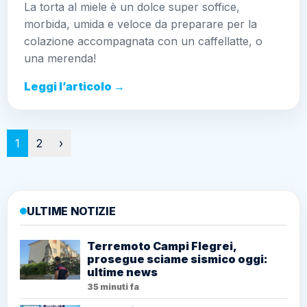
La torta al miele è un dolce super soffice,
morbida, umida e veloce da preparare per la
colazione accompagnata con un caffellatte, o
una merenda!
Leggi l’articolo →
Paginazione
1
2
›
ULTIME NOTIZIE
Terremoto Campi Flegrei,
prosegue sciame sismico oggi:
ultime news
35 minuti fa