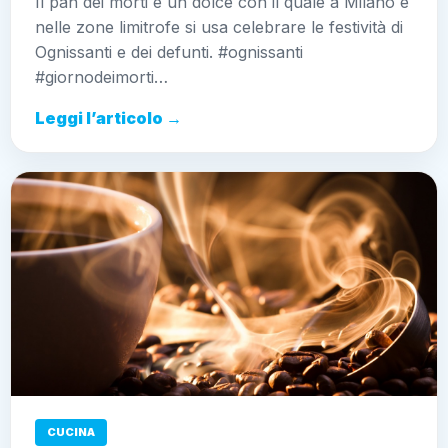
Il pan dei morti è un dolce con il quale a Milano e
nelle zone limitrofe si usa celebrare le festività di
Ognissanti e dei defunti. #ognissanti
#giornodeimorti…
Leggi l’articolo →
CUCINA