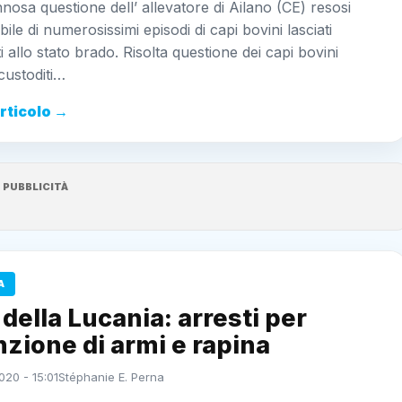
nnosa questione dell’ allevatore di Ailano (CE) resosi
ile di numerosissimi episodi di capi bovini lasciati
ti allo stato brado. Risolta questione dei capi bovini
ncustoditi…
articolo →
PUBBLICITÀ
A
 della Lucania: arresti per
zione di armi e rapina
020 - 15:01
Stéphanie E. Perna