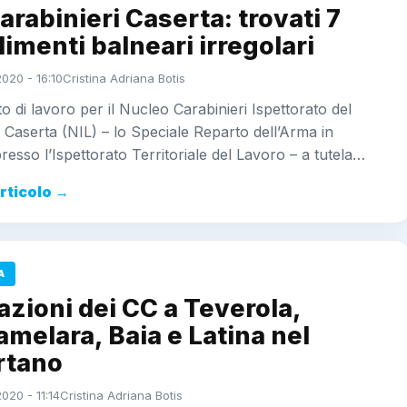
arabinieri Caserta: trovati 7
limenti balneari irregolari
020 - 16:10
Cristina Adriana Botis
o di lavoro per il Nucleo Carabinieri Ispettorato del
 Caserta (NIL) – lo Speciale Reparto dell’Arma in
presso l’Ispettorato Territoriale del Lavoro – a tutela…
articolo →
A
zioni dei CC a Teverola,
amelara, Baia e Latina nel
rtano
020 - 11:14
Cristina Adriana Botis