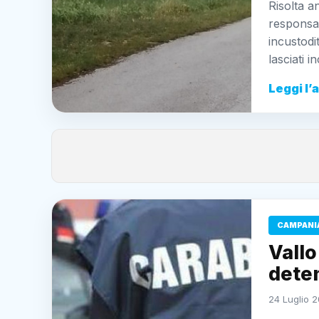
Risolta a
responsab
incustodi
lasciati i
Leggi l’
CAMPANI
Vallo
deten
24 Luglio 2