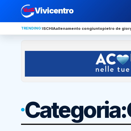
Vivicentro
TRENDING:
ISCHIA
allenamento congiunto
pietro de gior
Categoria: