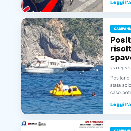
Leggi l’
CAMPANI
Posit
risol
spav
26 Luglio 2
Positano
stata sol
caso pot
Leggi l’
CAMPANI