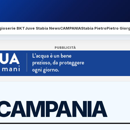
gio
serie BKT
Juve Stabia News
CAMPANIA
Stabia Pietro
Pietro Gior
PUBBLICITÀ
CAMPANIA