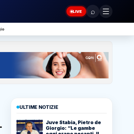
⌕
LIVE
gio
ULTIME NOTIZIE
Juve Stabia, Pietro de
Giorgio: “Le gambe
oggi erano pesanti. Il