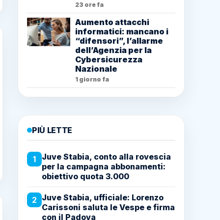
23 ore fa
Aumento attacchi
informatici: mancano i
“difensori”, l’allarme
dell’Agenzia per la
Cybersicurezza
Nazionale
1 giorno fa
PIÙ LETTE
Juve Stabia, conto alla rovescia
1
per la campagna abbonamenti:
obiettivo quota 3.000
Juve Stabia, ufficiale: Lorenzo
2
Carissoni saluta le Vespe e firma
con il Padova