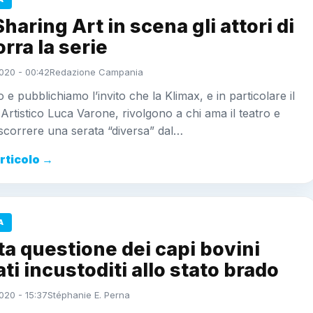
Sharing Art in scena gli attori di
ra la serie
020 - 00:42
Redazione Campania
 e pubblichiamo l’invito che la Klimax, e in particolare il
 Artistico Luca Varone, rivolgono a chi ama il teatro e
scorrere una serata “diversa” dal…
articolo →
A
ta questione dei capi bovini
ati incustoditi allo stato brado
020 - 15:37
Stéphanie E. Perna