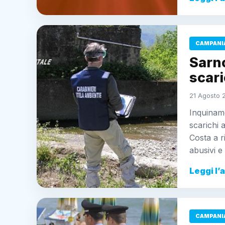
CAMPANI
Sarn
scari
21 Agosto 
Inquinam
scarichi a
Costa a r
abusivi 
Leggi l’
CAMPANI