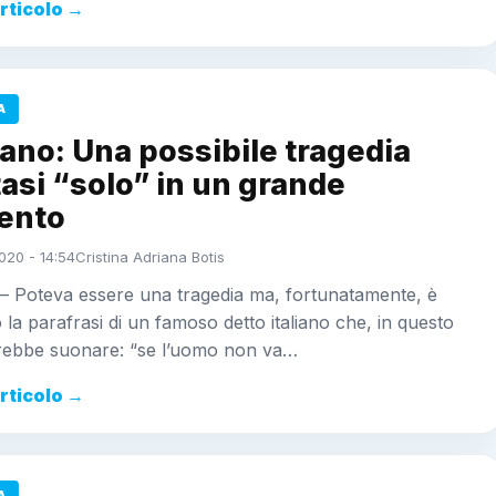
articolo →
A
ano: Una possibile tragedia
tasi “solo” in un grande
ento
020 - 14:54
Cristina Adriana Botis
 – Poteva essere una tragedia ma, fortunatamente, è
o la parafrasi di un famoso detto italiano che, in questo
rebbe suonare: “se l’uomo non va…
articolo →
A