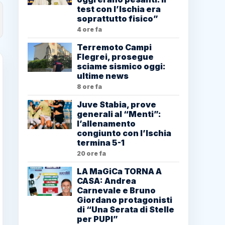
test con l’Ischia era
soprattutto fisico”
4 ore fa
Terremoto Campi
Flegrei, prosegue
sciame sismico oggi:
ultime news
8 ore fa
Juve Stabia, prove
generali al “Menti”:
l’allenamento
congiunto con l’Ischia
termina 5-1
20 ore fa
LA MaGiCa TORNA A
CASA: Andrea
Carnevale e Bruno
Giordano protagonisti
di “Una Serata di Stelle
per PUPI”