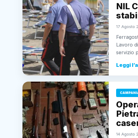
NIL C
stabi
17 Agosto 2
Ferragost
Lavoro di
servizio 
Leggi l’
CAMPANI
Opera
Pietr
case
14 Agosto 2