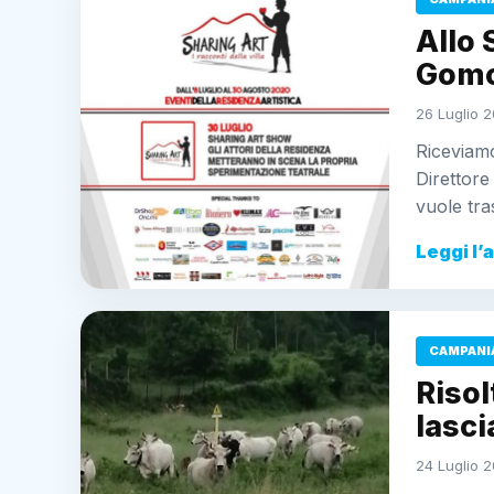
Allo 
Gomor
26 Luglio 2
Riceviamo
Direttore
vuole tra
Leggi l’
CAMPANI
Risol
lasci
24 Luglio 2