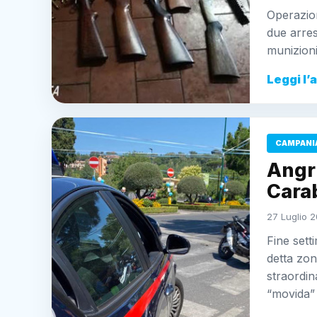
Operazio
due arres
munizioni
Leggi l’
CAMPANI
Angri
Carab
27 Luglio 2
Fine sett
detta zon
straordin
“movida