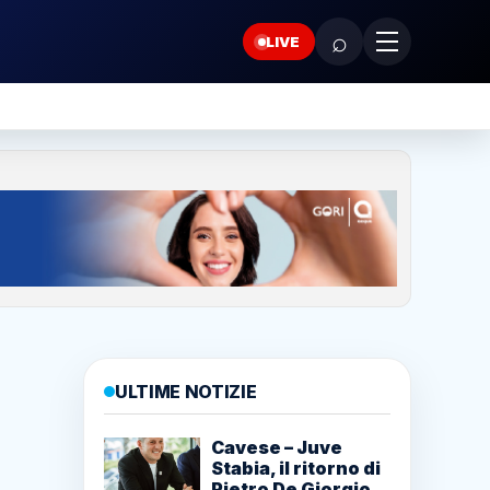
⌕
LIVE
ULTIME NOTIZIE
Cavese – Juve
Stabia, il ritorno di
Pietro De Giorgio