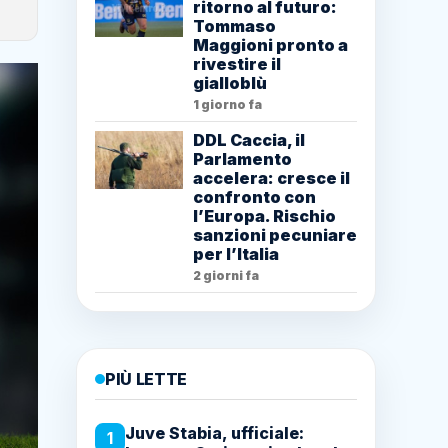
ritorno al futuro:
Tommaso
Maggioni pronto a
rivestire il
gialloblù
1 giorno fa
DDL Caccia, il
Parlamento
accelera: cresce il
confronto con
l’Europa. Rischio
sanzioni pecuniare
per l’Italia
2 giorni fa
PIÙ LETTE
Juve Stabia, ufficiale:
1