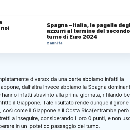
La
Spagna – Italia, le pagelle degl
 noi
azzurri al termine del secondo
turno di Euro 2024
2 anni fa
mpletamente diverso: da una parte abbiamo infatti la
Giappone, dall’altra invece abbiamo la Spagna dominan
 hanno infatti stravinto alla prima giornata, rifilando b
fitto il Giappone. Tale risultato rende dunque il girone
ti, così come il Giappone e il Costa Rica(entrambe però
tretti a inseguire, considerando i loro 0 punti, e non usc
perare in un ipotetico passaggio del turno.