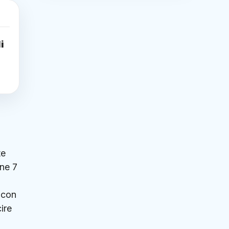
i
te
ene 7
 con
ire