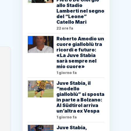
allo Stadio
Lamberti nel segno
del “Leone”
Catello Mari
22 ore fa
Roberto Amodio un
cuore gialloblù tra
ricordi e futuro:
«La Juve Stabia
sarà sempre nel
mio cuore»
1 giorno fa
Juve Stabia, il
“modello
gialloblù” si sposta
in parte a Bolzano:
Al Südtirol arriva
un’altra ex Vespa
1 giorno fa
Juve Stabia,